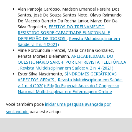
Alan Pantoja Cardoso, Madson Emanoel Pereira Dos
Santos, José De Souza Santos Neto, Olavo Raimundo
De Macedo Barreto Da Rocha Junior, Marzo Edir Da
Silva Grigolleto,
EFEITOS DO TREINAMENTO
RESISTIDO SOBRE CAPACIDADE FUNCIONAL E
DEPRESSÃO DE IDOSOS
,
Revista Multidisciplinar em
Saúde: v. 2 n. 4 (2021)
Aline Porciuncula Frenzel, Maria Cristina Gonzalez,
Renata Moraes Bielemann,
APLICABILIDADE DO
QUESTIONÁRIO SARC-F POR ENTREVISTA TELEFÔNICA
,
Revista Multidisciplinar em Saúde: v. 2 n. 4 (2021)
Ester Silva Nascimento,
SÍNDROMES GERIÁTRICAS:
ASPECTOS GERAIS
,
Revista Multidisciplinar em Saúde:
v. 1 n. 4 (2020): Edição Especial: Anais do I Congresso
Nacional Multidisciplinar em Enfermagem On-line
Você também pode
iniciar uma pesquisa avançada por
similaridade
para este artigo.