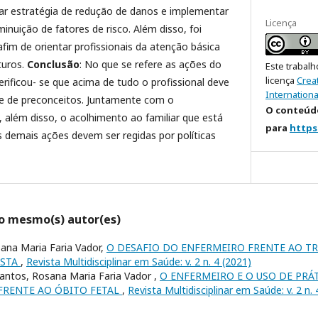
tar estratégia de redução de danos e implementar
Licença
inuição de fatores de risco. Além disso, foi
im de orientar profissionais da atenção básica
turos.
Conclusão
: No que se refere as ações do
Este trabalh
licença
Crea
ificou- se que acima de tudo o profissional deve
Internationa
ivre de preconceitos. Juntamente com o
O conteúdo
 além disso, o acolhimento ao familiar que está
para
https
 demais ações devem ser regidas por políticas
lo mesmo(s) autor(es)
sana Maria Faria Vador,
O DESAFIO DO ENFERMEIRO FRENTE AO T
ESTA
,
Revista Multidisciplinar em Saúde: v. 2 n. 4 (2021)
Santos, Rosana Maria Faria Vador ,
O ENFERMEIRO E O USO DE PRÁ
FRENTE AO ÓBITO FETAL
,
Revista Multidisciplinar em Saúde: v. 2 n. 