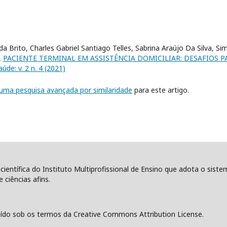
da Brito, Charles Gabriel Santiago Telles, Sabrina Araújo Da Silva, 
,
PACIENTE TERMINAL EM ASSISTÊNCIA DOMICILIAR: DESAFIOS P
úde: v. 2 n. 4 (2021)
r uma pesquisa avançada por similaridade
para este artigo.
 científica do Instituto Multiprofissional de Ensino que adota o sist
 ciências afins.
ído sob os termos da Creative Commons Attribution License.