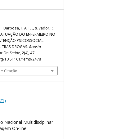
., Barbosa, F. A. F. ., & Vador, R.
21). ATUAÇÃO DO ENFERMEIRO NO
ATENÇÃO PSICOSSOCIAL:
UTRAS DROGAS.
Revista
nar Em Saúde
,
2
(4), 47.
org/10.51161/rems/2478
e Citação
021)
o Nacional Multidisciplinar
agem On-line