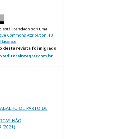
o está licenciado sob uma
tive Commons Attribution 4.0
l License
.
 desta revista foi migrado
://editoraintegrar.com.br
RABALHO DE PARTO DE
TICAS NÃO
4 (2021)