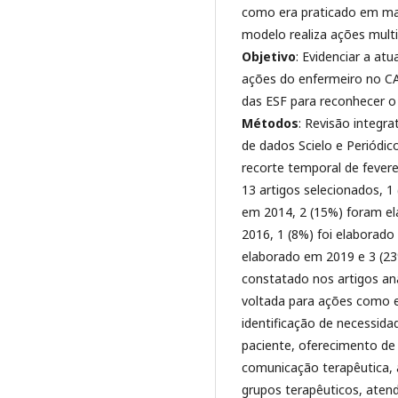
como era praticado em ma
modelo realiza ações multi
Objetivo
: Evidenciar a at
ações do enfermeiro no CA
das ESF para reconhecer 
Métodos
: Revisão integra
de dados Scielo e Periódic
recorte temporal de fever
13 artigos selecionados, 1
em 2014, 2 (15%) foram e
2016, 1 (8%) foi elaborado
elaborado em 2019 e 3 (2
constatado nos artigos an
voltada para ações como e
identificação de necessida
paciente, oferecimento de 
comunicação terapêutica,
grupos terapêuticos, ate