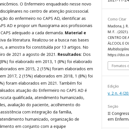
nicômios. O Enfermeiro enquadrado nesse novo
disciplinares no centro de atenção psicossocial.
uação do enfermeiro no CAPS AD, identificar as
Como Citar
PS AD e propor um fluxograma aos profissionais
Madona, J. R. 
M. F. . (20
o CAPS adequado a cada demanda.
Material e
CENTRO DE 
tiva da literatura. Realizou-se a busca nas bases
ÁLCOOL E O
os, a amostra foi constituída por 13 artigos. No
Multidiscipli
eiro de 2021 a agosto de 2021.
Resultados
: Dos
https://doi.
 (8%) foi elaborado em 2013, 1 (8%) foi elaborado
Fomatos d
laborados em 2015, 2 (15%) foram elaborados em
 em 2017, 2 (15%) elaborados em 2018, 1 (8%) foi
3%) foram elaborados em 2021. Também foi
Edição
alisados atuação do Enfermeiro no CAPS AD é
v. 2 n. 4 (2
scuta qualificada, atendimento humanizado,
des, avaliação do paciente, acolhimento do
Seção
assistência com integração da família,
II Congress
em Enferm
 atendimento humanizado, organização de
ndimento em conjunto com a equipe