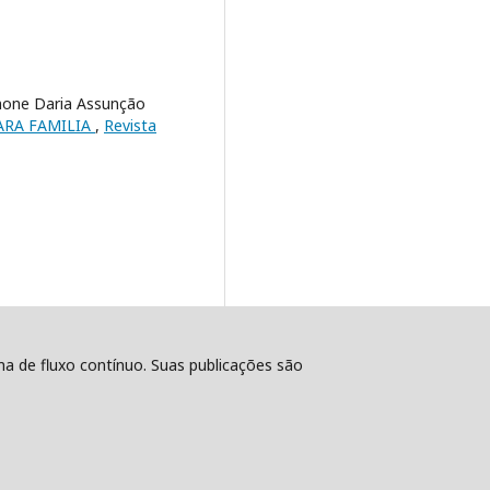
Simone Daria Assunção
ARA FAMILIA
,
Revista
ema de fluxo contínuo. Suas publicações são