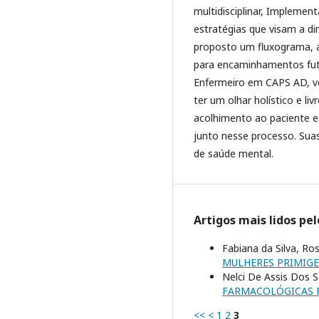
multidisciplinar, Implemen
estratégias que visam a dim
proposto um fluxograma, af
para encaminhamentos fu
Enfermeiro em CAPS AD, ver
ter um olhar holístico e l
acolhimento ao paciente e,
junto nesse processo. Suas
de saúde mental.
Artigos mais lidos pe
Fabiana da Silva, Ro
MULHERES PRIMIG
Nelci De Assis Dos 
FARMACOLÓGICAS 
<<
<
1
2
3