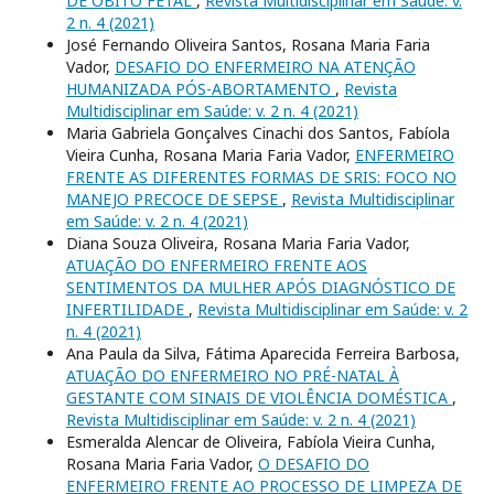
DE ÓBITO FETAL
,
Revista Multidisciplinar em Saúde: v.
2 n. 4 (2021)
José Fernando Oliveira Santos, Rosana Maria Faria
Vador,
DESAFIO DO ENFERMEIRO NA ATENÇÃO
HUMANIZADA PÓS-ABORTAMENTO
,
Revista
Multidisciplinar em Saúde: v. 2 n. 4 (2021)
Maria Gabriela Gonçalves Cinachi dos Santos, Fabíola
Vieira Cunha, Rosana Maria Faria Vador,
ENFERMEIRO
FRENTE AS DIFERENTES FORMAS DE SRIS: FOCO NO
MANEJO PRECOCE DE SEPSE
,
Revista Multidisciplinar
em Saúde: v. 2 n. 4 (2021)
Diana Souza Oliveira, Rosana Maria Faria Vador,
ATUAÇÃO DO ENFERMEIRO FRENTE AOS
SENTIMENTOS DA MULHER APÓS DIAGNÓSTICO DE
INFERTILIDADE
,
Revista Multidisciplinar em Saúde: v. 2
n. 4 (2021)
Ana Paula da Silva, Fátima Aparecida Ferreira Barbosa,
ATUAÇÃO DO ENFERMEIRO NO PRÉ-NATAL À
GESTANTE COM SINAIS DE VIOLÊNCIA DOMÉSTICA
,
Revista Multidisciplinar em Saúde: v. 2 n. 4 (2021)
Esmeralda Alencar de Oliveira, Fabíola Vieira Cunha,
Rosana Maria Faria Vador,
O DESAFIO DO
ENFERMEIRO FRENTE AO PROCESSO DE LIMPEZA DE