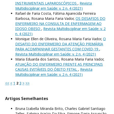
INSTRUMENTAIS LAPAROSCÓPICOS
,
Revista
Multidisciplinar em Saúde: v. 2 n. 4 (2021)
Rafael de Faria Costa, Fátima Aparecida Ferreira
Barbosa, Rosana Maria Faria Vador,
OS DESAFIOS DO
ENFERMEIRO NA CONSULTA DE ENFERMAGEM AO
IDOSO OBESO
,
Revista Multidisciplinar em Saúde: v. 2
n. 4 (2021)
Monique Ellen de Oliveira, Rosana Maria Faria Vador,
O
DESAFIO DO ENFERMEIRO DA ATENÇÃO PRIMÁRIA
PARA ACOMPANHAR GESTANTES COM COVID-19
,
Revista Multidisciplinar em Saúde: v. 2 n. 4 (2021)
Maria Eduarda dos Santos, Rosana Maria Faria Vador,
ATUAÇÃO DO ENFERMEIRO FRENTE AS PRINCIPAIS
CAUSAS EVITÁVEIS DO ÓBITO FETAL
,
Revista
Multidisciplinar em Saúde: v. 2 n. 4 (2021)
<<
<
1
2
3
>
>>
Artigos Semelhantes
Bruna Izabella Miranda Brito, Charles Gabriel Santiago
Telles, Sabrina Araújo Da Silva, Simone Daria Assunção