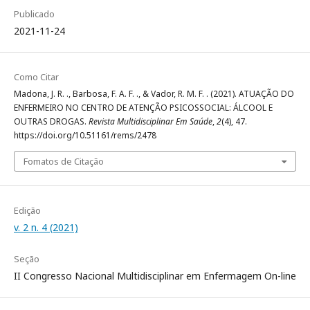
Publicado
2021-11-24
Como Citar
Madona, J. R. ., Barbosa, F. A. F. ., & Vador, R. M. F. . (2021). ATUAÇÃO DO
ENFERMEIRO NO CENTRO DE ATENÇÃO PSICOSSOCIAL: ÁLCOOL E
OUTRAS DROGAS.
Revista Multidisciplinar Em Saúde
,
2
(4), 47.
https://doi.org/10.51161/rems/2478
Fomatos de Citação
Edição
v. 2 n. 4 (2021)
Seção
II Congresso Nacional Multidisciplinar em Enfermagem On-line