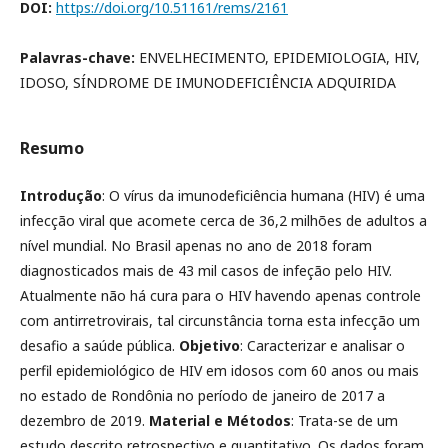
DOI:
https://doi.org/10.51161/rems/2161
Palavras-chave:
ENVELHECIMENTO, EPIDEMIOLOGIA, HIV,
IDOSO, SÍNDROME DE IMUNODEFICIÊNCIA ADQUIRIDA
Resumo
Introdução
: O vírus da imunodeficiência humana (HIV) é uma
infecção viral que acomete cerca de 36,2 milhões de adultos a
nível mundial. No Brasil apenas no ano de 2018 foram
diagnosticados mais de 43 mil casos de infeção pelo HIV.
Atualmente não há cura para o HIV havendo apenas controle
com antirretrovirais, tal circunstância torna esta infecção um
desafio a saúde pública.
Objetivo
: Caracterizar e analisar o
perfil epidemiológico de HIV em idosos com 60 anos ou mais
no estado de Rondônia no período de janeiro de 2017 a
dezembro de 2019.
Material e Métodos
: Trata-se de um
estudo descrito retrospectivo e quantitativo. Os dados foram