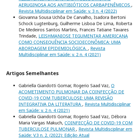
AERUGINOSA AOS ANTIBIÓTICOS CARBAPENÊMICOS
,
Revista Multidisciplinar em Saúde: v. 3 n. 4 (2022)
Giovanna Sousa Uchôa De Carvalho, Isadora Bertoni
Schock Lugtenburg, Guilherme Lisboa De Lima, Roberta
De Medeiros Santos Martins, Frances Tatiane Tavares
Trindade,
LEISHMANIOSE TEGUMENTAR AMERICANA
COMO CONSEQUÊNCIA SOCIOECONÔMICA: UMA
ABORDAGEM EPIDEMIOLÓGICA.
,
Revista
Multidisciplinar em Saúde: v. 2 n. 4 (2021)
Artigos Semelhantes
Gabriella Giandotti Gomar, Rogerio Saad Vaz,
O
ACOMETIMENTO PULMONAR DA COINFECÇÃO DE
COVID-19 COM TUBERCULOSE: UMA REVISÃO
INTEGRATIVA DA LITERATURA
,
Revista Multidisciplinar
em Saúde: v. 2 n. 4 (2021)
Gabriella Giandotti Gomar, Rogerio Saad Vaz, Débora
Maria Vargas Makuch,
COINFECÇÃO DE COVID-19 COM
TUBERCULOSE PULMONAR
,
Revista Multidisciplinar em
Saúde: V.3 n. 2. (2022): Edição Atual