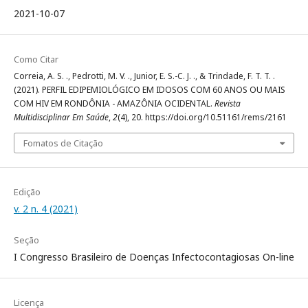
2021-10-07
Como Citar
Correia, A. S. ., Pedrotti, M. V. ., Junior, E. S.-C. J. ., & Trindade, F. T. T. .
(2021). PERFIL EDIPEMIOLÓGICO EM IDOSOS COM 60 ANOS OU MAIS
COM HIV EM RONDÔNIA - AMAZÔNIA OCIDENTAL.
Revista
Multidisciplinar Em Saúde
,
2
(4), 20. https://doi.org/10.51161/rems/2161
Fomatos de Citação
Edição
v. 2 n. 4 (2021)
Seção
I Congresso Brasileiro de Doenças Infectocontagiosas On-line
Licença