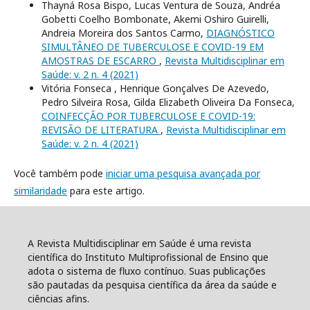
Thayná Rosa Bispo, Lucas Ventura de Souza, Andréa
Gobetti Coelho Bombonate, Akemi Oshiro Guirelli,
Andreia Moreira dos Santos Carmo,
DIAGNÓSTICO
SIMULTÂNEO DE TUBERCULOSE E COVID-19 EM
AMOSTRAS DE ESCARRO
,
Revista Multidisciplinar em
Saúde: v. 2 n. 4 (2021)
Vitória Fonseca , Henrique Gonçalves De Azevedo,
Pedro Silveira Rosa, Gilda Elizabeth Oliveira Da Fonseca,
COINFECÇÃO POR TUBERCULOSE E COVID-19:
REVISÃO DE LITERATURA
,
Revista Multidisciplinar em
Saúde: v. 2 n. 4 (2021)
Você também pode
iniciar uma pesquisa avançada por
similaridade
para este artigo.
A Revista Multidisciplinar em Saúde é uma revista
científica do Instituto Multiprofissional de Ensino que
adota o sistema de fluxo contínuo. Suas publicações
são pautadas da pesquisa científica da área da saúde e
ciências afins.