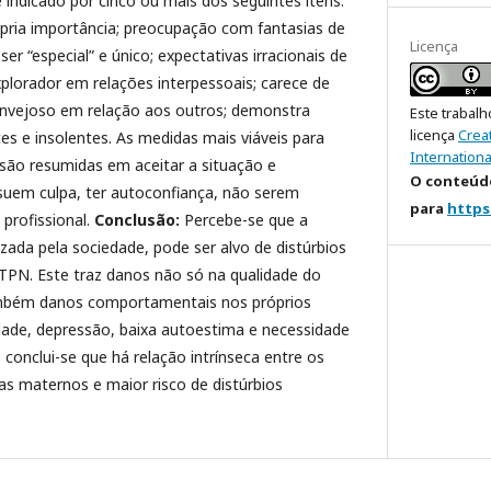
 indicado por cinco ou mais dos seguintes itens:
pria importância; preocupação com fantasias de
Licença
ser “especial” e único; expectativas irracionais de
plorador em relações interpessoais; carece de
invejoso em relação aos outros; demonstra
Este trabalh
licença
Crea
 e insolentes. As medidas mais viáveis para
Internationa
 são resumidas em aceitar a situação e
O conteúdo
uem culpa, ter autoconfiança, não serem
para
https
profissional.
Conclusão:
Percebe-se que a
izada pela sociedade, pode ser alvo de distúrbios
TPN. Este traz danos não só na qualidade do
mbém danos comportamentais nos próprios
edade, depressão, baixa autoestima e necessidade
 conclui-se que há relação intrínseca entre os
s maternos e maior risco de distúrbios