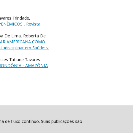
avares Trindade,
APENÊMICOS
,
Revista
oa De Lima, Roberta De
TAR AMERICANA COMO
ltidisciplinar em Saúde: v.
ances Tatiane Tavares
 RONDÔNIA - AMAZÔNIA
ema de fluxo contínuo. Suas publicações são