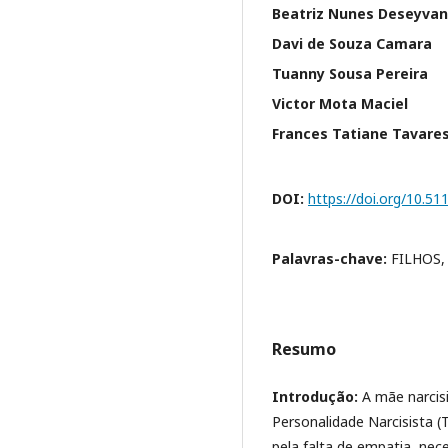
Beatriz Nunes Deseyvan
Davi de Souza Camara
Tuanny Sousa Pereira
Victor Mota Maciel
Frances Tatiane Tavare
DOI:
https://doi.org/10.5
Palavras-chave:
FILHOS
Resumo
Introdução:
A mãe narcis
Personalidade Narcisista (
pela falta de empatia, ne