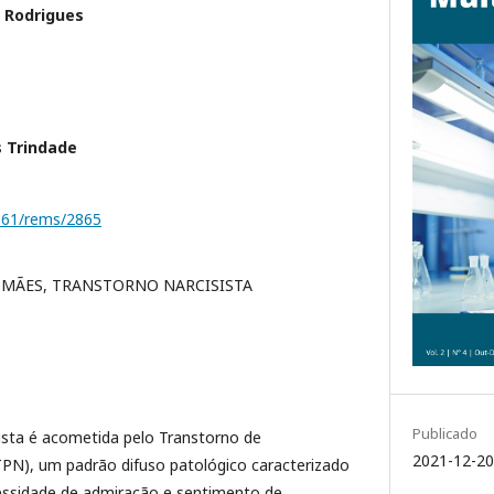
 Rodrigues
s Trindade
1161/rems/2865
, MÃES, TRANSTORNO NARCISISTA
Publicado
ista é acometida pelo Transtorno de
2021-12-20
TPN), um padrão difuso patológico caracterizado
cessidade de admiração e sentimento de