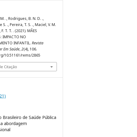
M. ., Rodrigues, B. N. D. .,
S. ., Pereira, T. S. ., Maciel, V. M.
 F. T. T. . (2021). MÃES
S: IMPACTO NO
MENTO INFANTIL.
Revista
nar Em Saúde
,
2
(4), 106.
org/10.51161/rems/2865
e Citação
021)
 Brasileiro de Saúde Pública
ma abordagem
sional