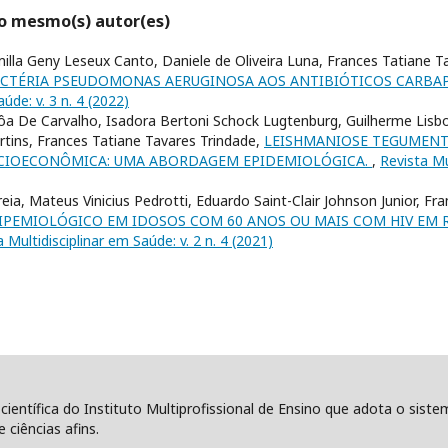
lo mesmo(s) autor(es)
milla Geny Leseux Canto, Daniele de Oliveira Luna, Frances Tatiane T
BACTÉRIA PSEUDOMONAS AERUGINOSA AOS ANTIBIÓTICOS CARB
úde: v. 3 n. 4 (2022)
a De Carvalho, Isadora Bertoni Schock Lugtenburg, Guilherme Lisb
tins, Frances Tatiane Tavares Trindade,
LEISHMANIOSE TEGUMEN
CIOECONÔMICA: UMA ABORDAGEM EPIDEMIOLÓGICA.
,
Revista Mu
ia, Mateus Vinicius Pedrotti, Eduardo Saint-Clair Johnson Junior, Fr
DIPEMIOLÓGICO EM IDOSOS COM 60 ANOS OU MAIS COM HIV EM
 Multidisciplinar em Saúde: v. 2 n. 4 (2021)
 científica do Instituto Multiprofissional de Ensino que adota o sist
 ciências afins.