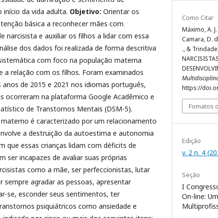
início da vida adulta.
Objetivo:
Orientar os
Como Citar
 atenção básica a reconhecer mães com
Máximo, A. J. 
 narcisista e auxiliar os filhos a lidar com essa
Camara, D. de 
nálise dos dados foi realizada de forma descritiva
., & Trindade,
NARCISISTA
 sistemática com foco na população materna
DESENVOLVI
 e a relação com os filhos. Foram examinados
Multidiscipli
os anos de 2015 e 2021 nos idiomas português,
https://doi.
cas ocorreram na plataforma Google Acadêmico e
Fomatos d
atístico de Transtornos Mentais (DSM-5).
 materno é caracterizado por um relacionamento
envolve a destruição da autoestima e autonomia
Edição
m que essas crianças lidam com déficits de
v. 2 n. 4 (2
 ser incapazes de avaliar suas próprias
rcisistas como a mãe, ser perfeccionistas, lutar
Seção
ar sempre agradar as pessoas, apresentar
I Congresso
ar-se, esconder seus sentimentos, ter
On-line: U
Multiprofis
transtornos psiquiátricos como ansiedade e