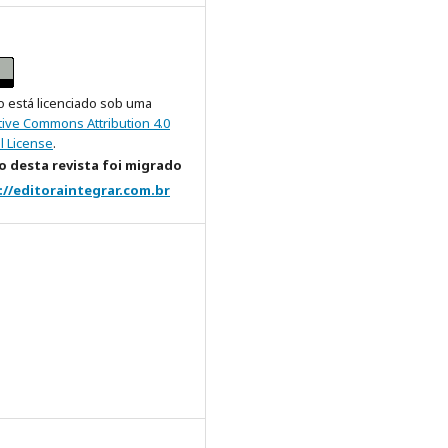
o está licenciado sob uma
tive Commons Attribution 4.0
l License
.
 desta revista foi migrado
://editoraintegrar.com.br