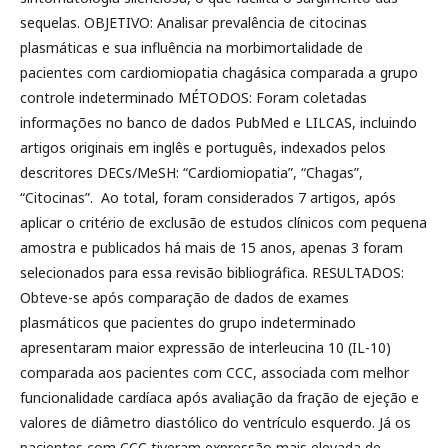
sequelas. OBJETIVO: Analisar prevalência de citocinas
plasmáticas e sua influência na morbimortalidade de
pacientes com cardiomiopatia chagásica comparada a grupo
controle indeterminado MÉTODOS: Foram coletadas
informações no banco de dados PubMed e LILCAS, incluindo
artigos originais em inglês e português, indexados pelos
descritores DECs/MeSH: “Cardiomiopatia”, “Chagas”,
“Citocinas”. Ao total, foram considerados 7 artigos, após
aplicar o critério de exclusão de estudos clínicos com pequena
amostra e publicados há mais de 15 anos, apenas 3 foram
selecionados para essa revisão bibliográfica. RESULTADOS:
Obteve-se após comparação de dados de exames
plasmáticos que pacientes do grupo indeterminado
apresentaram maior expressão de interleucina 10 (IL-10)
comparada aos pacientes com CCC, associada com melhor
funcionalidade cardíaca após avaliação da fração de ejeção e
valores de diâmetro diastólico do ventrículo esquerdo. Já os
pacientes com CCC tiveram expressão mais elevada de