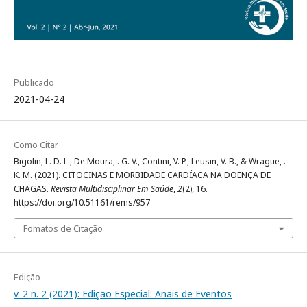
Publicado
2021-04-24
Como Citar
Bigolin, L. D. L., De Moura, . G. V., Contini, V. P., Leusin, V. B., & Wrague, .
K. M. (2021). CITOCINAS E MORBIDADE CARDÍACA NA DOENÇA DE
CHAGAS.
Revista Multidisciplinar Em Saúde
,
2
(2), 16.
https://doi.org/10.51161/rems/957
Fomatos de Citação
Edição
v. 2 n. 2 (2021): Edição Especial: Anais de Eventos