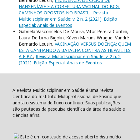
Bernardo Leusin,
INCIDÊNCIA DE CASOS DE
HANSENÍASE E A COBERTURA VACINAL DO BCG:
CAMINHOS OPOSTOS NO BRASIL
,
Revista
Multidisciplinar em Saúde: v. 2 n. 2 (2021): Edição
Especial: Anais de Eventos
Gabriela Vasconcelos De Moura, Vítor Pereira Contini,
Laura De Lima Bigolin, Kéven Martins Wrague, Vandré
Bernardo Leusin,
VACINAÇÃO VERSUS DOENÇA: QUEM
ESTÁ GANHANDO A BATALHA CONTRA AS HEPATITES
A E B?
,
Revista Multidisciplinar em Saúde: v. 2 n. 2
(2021): Edição Especial: Anais de Eventos
A Revista Multidisciplinar em Saúde é uma revista
científica do Instituto Multiprofissional de Ensino que
adota o sistema de fluxo contínuo. Suas publicações
são pautadas da pesquisa científica da área da saúde e
ciências afins.
Este é um conteúdo de acesso aberto distribuído