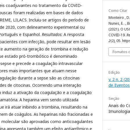
eis coadjuvantes no tratamento da COVID-
Como Citar
 buscas foram realizadas em bases de dados
Monteiro , D. 
IREME, LILACS. Incluiu-se artigos do período de
Nunes, E. ., Br
de 2020, com delineamento experimental ou
(2021). O 
 Português e Espanhol.
Resultados
: A resposta
COVID-19.
Re
2
(2), 05. ht
 pacientes com infecção, pode resultar em lesão
te aumento na geração de trombina e redução
Fomatos d
Esse estado pró-trombótico é denominado
 sepse e precede a coagulação intravascular
tores mais importantes que atuam nesse
Edição
agulação durante a sepse são as citocinas
v. 2 n. 2 (2
de Eventos
des de citocinas. Ocorrendo uma interação
o induz a ativação da coagulação e a coagulação
Seção
lamatória. A heparina vem sendo utilizada
Anais do Co
ue irá atuar inibindo a trombina, resultando na
Imunologia
 nem de coágulos. As heparinas não fracionadas e
o molecular são aprovadas como anticoagulantes
rina apresenta também um efeito antiarrítmico e