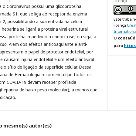
Licença
e o Coronavírus possui uma glicoproteína
hamada S1, que se liga ao receptor da enzima
Este trabalh
 2, possibilitando a sua entrada na célula
licença
Crea
heparina se ligará a proteína viral estrutural
Internationa
sa proteína impedindo a endocitose, ou seja, a
O conteúdo
usão
: Além dos efeitos anticoagulante e anti-
para
https
 apresentam o papel de protetor endotelial, por
 causam injuria endotelial e um efeito antiviral
lo sítio de ligação da superfície celular. Dessa
cana de Hematologia recomenda que todos os
com COVID-19 devam receber profilaxia
heparina de baixo peso molecular), a menos que
dicação.
lo mesmo(s) autor(es)