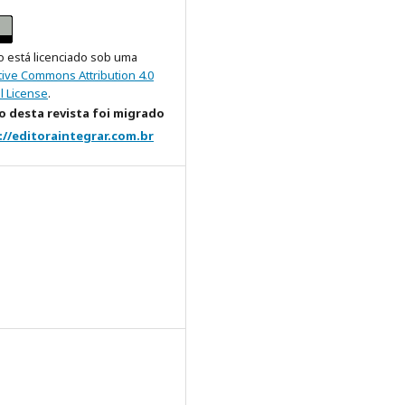
o está licenciado sob uma
tive Commons Attribution 4.0
l License
.
 desta revista foi migrado
://editoraintegrar.com.br