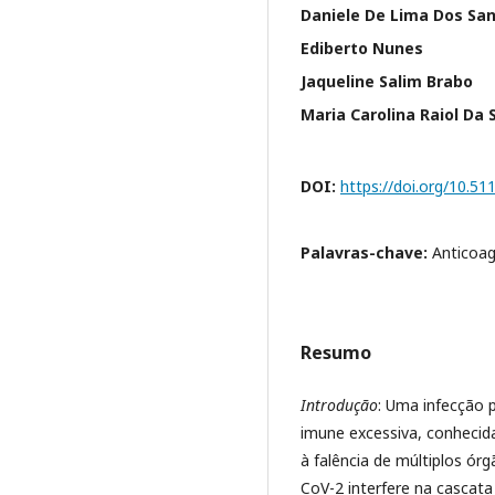
Daniele De Lima Dos Sa
Ediberto Nunes
Jaqueline Salim Brabo
Maria Carolina Raiol Da S
DOI:
https://doi.org/10.5
Palavras-chave:
Anticoag
Resumo
Introdução
: Uma infecção
imune excessiva, conhecid
à falência de múltiplos ór
CoV-2 interfere na cascat