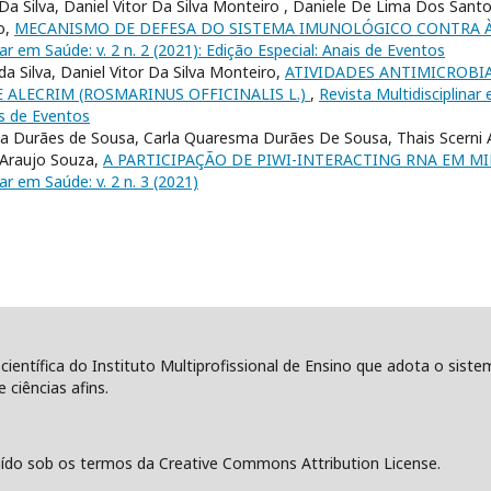
 Da Silva, Daniel Vitor Da Silva Monteiro , Daniele De Lima Dos Sant
o,
MECANISMO DE DEFESA DO SISTEMA IMUNOLÓGICO CONTRA À
nar em Saúde: v. 2 n. 2 (2021): Edição Especial: Anais de Eventos
da Silva, Daniel Vitor Da Silva Monteiro,
ATIVIDADES ANTIMICROBI
 ALECRIM (ROSMARINUS OFFICINALIS L.)
,
Revista Multidisciplinar 
is de Eventos
 Durães de Sousa, Carla Quaresma Durães De Sousa, Thais Scerni A
 Araujo Souza,
A PARTICIPAÇÃO DE PIWI-INTERACTING RNA EM 
nar em Saúde: v. 2 n. 3 (2021)
 científica do Instituto Multiprofissional de Ensino que adota o sist
 ciências afins.
ído sob os termos da Creative Commons Attribution License.