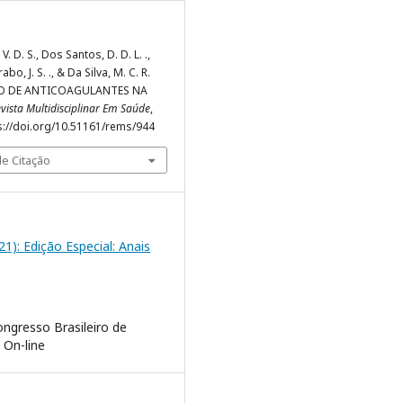
V. D. S., Dos Santos, D. D. L. .,
abo, J. S. ., & Da Silva, M. C. R.
USO DE ANTICOAGULANTES NA
vista Multidisciplinar Em Saúde
,
tps://doi.org/10.51161/rems/944
e Citação
021): Edição Especial: Anais
ngresso Brasileiro de
 On-line