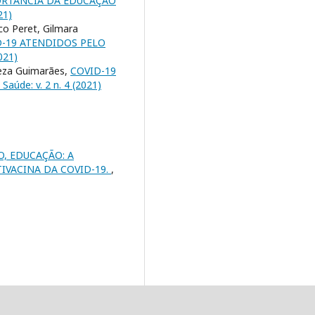
ORTÂNCIA DA EDUCAÇÃO
21)
co Peret, Gilmara
-19 ATENDIDOS PELO
2021)
reza Guimarães,
COVID-19
 Saúde: v. 2 n. 4 (2021)
, EDUCAÇÃO: A
VACINA DA COVID-19.
,