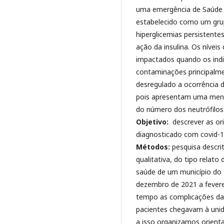
uma emergência de Saúde Pú
estabelecido como um gru
hiperglicemias persistentes
ação da insulina. Os nívei
impactados quando os ind
contaminações principalme
desregulado a ocorrência
pois apresentam uma meno
do número dos neutrófilos 
Objetivo:
descrever as ori
diagnosticado com covid-1
Métodos:
pesquisa descri
qualitativa, do tipo relato
saúde de um município do 
dezembro de 2021 a fevere
tempo as complicações da
pacientes chegavam à uni
a isso organizamos orient