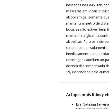
baseadas na OMS, tais co
máscaras em locais públic
álcool em gel somente quan
manter um metro de distânc
boca; se não estiver bem 
mantenha a glicemia contro
alcoólicas. Para os indiv
o repouso e o isolamento; 
imediatamente uma unida
orientações auxiliam ao pa
doença descompensada dev
19, evidenciada pelo aumen
Artigos mais lidos pe
Eva Natalina Ferreir