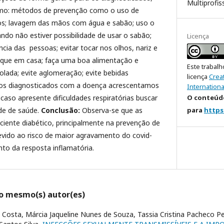
Multiprofis
mo: métodos de prevenção como o uso de
os; lavagem das mãos com água e sabão; uso o
do não estiver possibilidade de usar o sabão;
Licença
ia das pessoas; evitar tocar nos olhos, nariz e
fique em casa; faça uma boa alimentação e
Este trabalh
lada; evite aglomeração; evite bebidas
licença
Crea
íduos diagnosticados com a doença acrescentamos
Internationa
O conteúdo
caso apresente dificuldades respiratórias buscar
para
https
de de saúde.
Conclusão:
Observa-se que as
ciente diabético, principalmente na prevenção de
ido ao risco de maior agravamento do covid-
to da resposta inflamatória.
lo mesmo(s) autor(es)
a Costa, Márcia Jaqueline Nunes de Souza, Tassia Cristina Pacheco P