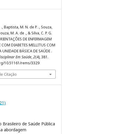
. ., Baptista, M. N. de P. ., Souza,
Souza, M. A. de ., & Silva, C. P. G.
. ORIENTAÇÕES DE ENFERMAGEM
E COM DIABETES MELLITUS COM
A UNIDADE BÁSICA DE SAÚDE .
disciplinar Em Saúde
,
2
(4), 381.
org/10.51161/rems/3329
e Citação
021)
 Brasileiro de Saúde Pública
ma abordagem