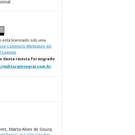
sional
o está licenciado sob uma
tive Commons Attribution 4.0
l License
.
 desta revista foi migrado
://editoraintegrar.com.br
eret, Marta Alves de Souza,