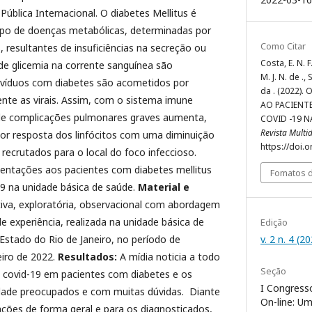
blica Internacional. O diabetes Mellitus é
po de doenças metabólicas, determinadas por
Como Citar
, resultantes de insuficiências na secreção ou
Costa, E. N. F
s de glicemia na corrente sanguínea são
M. J. N. de ., 
ivíduos com diabetes são acometidos por
da . (2022)
nte as virais. Assim, com o sistema imune
AO PACIENT
 de complicações pulmonares graves aumenta,
COVID -19 N
Revista Multi
r resposta dos linfócitos com uma diminuição
https://doi.
recrutados para o local do foco infeccioso.
entações aos pacientes com diabetes mellitus
Fomatos d
9 na unidade básica de saúde.
Material e
tiva, exploratória, observacional com abordagem
 de experiência, realizada na unidade básica de
Edição
v. 2 n. 4 (2
Estado do Rio de Janeiro, no período de
iro de 2022.
Resultados:
A mídia noticia a todo
Seção
 covid-19 em pacientes com diabetes e os
I Congresso
dade preocupados e com muitas dúvidas. Diante
On-line: U
ações de forma geral e para os diagnosticados,