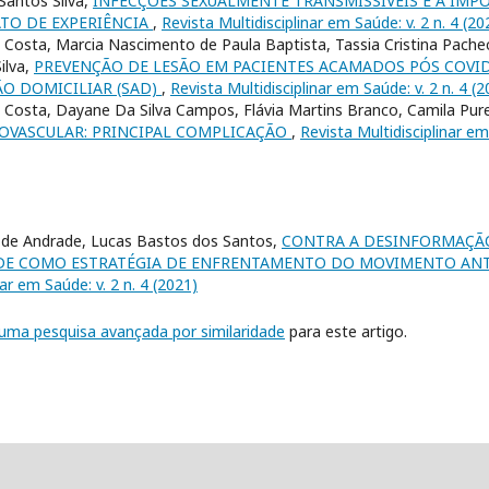
Santos Silva,
INFECÇÕES SEXUALMENTE TRANSMISSÍVEIS E A IMP
ATO DE EXPERIÊNCIA
,
Revista Multidisciplinar em Saúde: v. 2 n. 4 (20
a Costa, Marcia Nascimento de Paula Baptista, Tassia Cristina Pache
ilva,
PREVENÇÃO DE LESÃO EM PACIENTES ACAMADOS PÓS COVID
ÃO DOMICILIAR (SAD)
,
Revista Multidisciplinar em Saúde: v. 2 n. 4 (
ra Costa, Dayane Da Silva Campos, Flávia Martins Branco, Camila Pu
IOVASCULAR: PRINCIPAL COMPLICAÇÃO
,
Revista Multidisciplinar em
 de Andrade, Lucas Bastos dos Santos,
CONTRA A DESINFORMAÇÃO
DE COMO ESTRATÉGIA DE ENFRENTAMENTO DO MOVIMENTO ANTI
nar em Saúde: v. 2 n. 4 (2021)
r uma pesquisa avançada por similaridade
para este artigo.