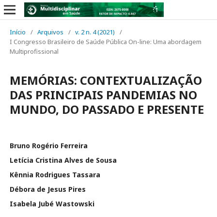
Início
/
Arquivos
/
v. 2 n. 4 (2021)
/
I Congresso Brasileiro de Saúde Pública On-line: Uma abordagem
Multiprofissional
MEMÓRIAS: CONTEXTUALIZAÇÃO
DAS PRINCIPAIS PANDEMIAS NO
MUNDO, DO PASSADO E PRESENTE
Bruno Rogério Ferreira
Letícia Cristina Alves de Sousa
Kênnia Rodrigues Tassara
Débora de Jesus Pires
Isabela Jubé Wastowski