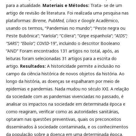
para a atualidade.
Materiais e Métodos:
Trata- se de um
artigo de revisão de literatura. Foi realizada uma pesquisa nas
plataformas:
Bireme, PubMed, Lilacs e Google
Acadêmico,
usando os termos, “Pandemias no mundo”; “Peste negra ou
Peste Bubônica”; “Varíola”; “Cólera”; “Gripe espanhola”; “
AIDS”;
“SARS”; “Ebola”; COVID
-19”, incluindo o descritor Booleano
“AND” Foram encontrados 131 artigos no total, após, as
leituras foram selecionadas 31 artigos para a escrita do
artigo.
Resultados:
A historicidade permite a inclusão no
campo da ciência histórica de novos objetos da história. Ao
longo da história, as doenças se espalharam por meio de
epidemias e pandemias. Nada mudou no século XXI. A relação
da sociedade com as pandemias vivenciadas no passado, é
analisar os impactos na sociedade em determinada época e
como reagiram, verificar como as autoridades sanitárias,
optaram nas questões preventivas, quais os preconceitos
disseminados à sociedade contaminada, e os conhecimentos
da população sobre a doença em uma determinada época.