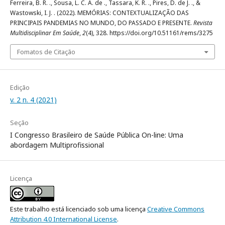
Ferreira, B. R. ., Sousa, L. C. A. de ., Tassara, K. R. ., Pires, D. de J. ., &
Wastowski, I. J. . (2022). MEMÓRIAS: CONTEXTUALIZAÇÃO DAS
PRINCIPAIS PANDEMIAS NO MUNDO, DO PASSADO E PRESENTE.
Revista
Multidisciplinar Em Saúde
,
2
(4), 328. https://doi.org/10.51161/rems/3275
Fomatos de Citação
Edição
v. 2 n. 4 (2021)
Seção
I Congresso Brasileiro de Saúde Pública On-line: Uma
abordagem Multiprofissional
Licença
Este trabalho está licenciado sob uma licença
Creative Commons
Attribution 4.0 International License
.