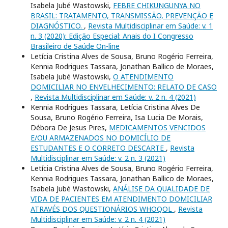
Isabela Jubé Wastowski,
FEBRE CHIKUNGUNYA NO
BRASIL: TRATAMENTO, TRANSMISSÃO, PREVENÇÃO E
DIAGNÓSTICO.
,
Revista Multidisciplinar em Saúde: v. 1
n. 3 (2020): Edição Especial: Anais do I Congresso
Brasileiro de Saúde On-line
Letícia Cristina Alves de Sousa, Bruno Rogério Ferreira,
Kennia Rodrigues Tassara, Jonathan Ballico de Moraes,
Isabela Jubé Wastowski,
O ATENDIMENTO
DOMICILIAR NO ENVELHECIMENTO: RELATO DE CASO
,
Revista Multidisciplinar em Saúde: v. 2 n. 4 (2021)
Kennia Rodrigues Tassara, Letícia Cristina Alves De
Sousa, Bruno Rogério Ferreira, Isa Lucia De Morais,
Débora De Jesus Pires,
MEDICAMENTOS VENCIDOS
E/OU ARMAZENADOS NO DOMICÍLIO DE
ESTUDANTES E O CORRETO DESCARTE
,
Revista
Multidisciplinar em Saúde: v. 2 n. 3 (2021)
Letícia Cristina Alves de Sousa, Bruno Rogério Ferreira,
Kennia Rodrigues Tassara, Jonathan Ballico de Moraes,
Isabela Jubé Wastowski,
ANÁLISE DA QUALIDADE DE
VIDA DE PACIENTES EM ATENDIMENTO DOMICILIAR
ATRAVÉS DOS QUESTIONÁRIOS WHOQOL
,
Revista
Multidisciplinar em Saúde: v. 2 n. 4 (2021)