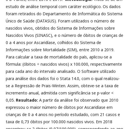
estudo de análise temporal com caráter ecológico. Os dados
foram retirados do Departamento de Informática do Sistema
Único de Saúde (DATASUS). Foram utilizados o número de
nascidos vivos, obtidos do Sistema de Informações sobre
Nascidos Vivos (SINASC), e o número de óbitos de crianças de
0 a 4 anos por Ascaridíase, colhidos do Sistema de
Informações sobre Mortalidade (SIM), entre 2010 a 2019.
Para calcular a taxa de mortalidade do país, aplicou-se a
fórmula: (óbitos ÷ nascidos vivos) x 100.000, respectivamente
para cada ano do intervalo analisado. O Software utilizado
para análise dos dados foi o Stata 14.0, com o qual realizou-
se a Regressão de Prais-Winten. Assim, obteve-se a taxa de
incremento anual, admitida com significância se p-valor <
0,05.
Resultado:
A partir da análise foi observado que 2010
expressou o maior número de óbitos por Ascaridíase em
crianças de 0 a 4 anos no período estudado, com 21 casos e
taxa de 0,73 óbitos por 100.000 nascidos vivos. Em 2018
encontrou-se 2 óbitos (0,07/100.000), correspondendo ao ano