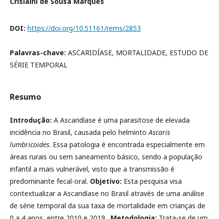
Crislaini de Sousa Marques
DOI:
https://doi.org/10.51161/rems/2853
Palavras-chave:
ASCARIDÍASE, MORTALIDADE, ESTUDO DE
SÉRIE TEMPORAL
Resumo
Introdução:
A Ascaridíase é uma parasitose de elevada
incidência no Brasil, causada pelo helminto
Ascaris
lumbricoides
. Essa patologia é encontrada especialmente em
áreas rurais ou sem saneamento básico, sendo a população
infantil a mais vulnerável, visto que a transmissão é
predominante fecal-oral.
Objetivo:
Esta pesquisa visa
contextualizar a Ascaridíase no Brasil através de uma análise
de série temporal da sua taxa de mortalidade em crianças de
0 a 4 anos, entre 2010 e 2019.
Metodologia:
Trata-se de um