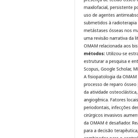
maxilofacial, persistente 
uso de agentes antirreabs
submetidos à radioterapia
metástases ósseas nos ma
uma revisão narrativa da l
OMAM relacionada aos bi
métodos:
Utilizou-se es
estruturar a pesquisa e en
Scopus, Google Scholar, 
A fisiopatologia da OMAM p
processo de reparo ósseo 
da atividade osteoclástica
angiogênica. Fatores locai
periodontais, infecções d
cirúrgicos invasivos aum
da OMAM é desafiador. Reali
para a decisão terapêutica