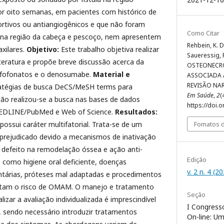
por oito semanas, em pacientes com histórico de
ortivos ou antiangiogênicos e que não foram
Como Citar
 na região da cabeça e pescoço, nem apresentem
Rehbein, K. D.
xilares.
Objetivo:
Este trabalho objetiva realizar
Saueressig, F.
iteratura e propõe breve discussão acerca da
OSTEONECRO
sfofonatos e o denosumabe.
Material e
ASSOCIADA 
REVISÃO NA
tratégias de busca DeCS/MeSH terms para
Em Saúde
,
2
(
tão realizou-se a busca nas bases de dados
https://doi.
MEDLINE/PubMed e Web of Science.
Resultados:
Fomatos d
ossui caráter multifatorial. Trata-se de um
prejudicado devido a mecanismos de inativação
, defeito na remodelação óssea e ação anti-
Edição
s como higiene oral deficiente, doenças
v. 2 n. 4 (2
entárias, próteses mal adaptadas e procedimentos
entam o risco de OMAM. O manejo e tratamento
Seção
zar a avaliação individualizada é imprescindível
I Congresso
, sendo necessário introduzir tratamentos
On-line: U