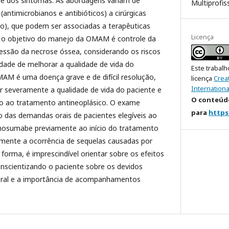
e dos sintomas. As abordagens variam de
Multiprofis
antimicrobianos e antibióticos) a cirúrgicas
o), que podem ser associadas a terapêuticas
Licença
s, o objetivo do manejo da OMAM é controle da
ressão da necrose óssea, considerando os riscos
dade de melhorar a qualidade de vida do
Este trabalh
AM é uma doença grave e de difícil resolução,
licença
Crea
Internationa
r severamente a qualidade de vida do paciente e
O conteúdo
o ao tratamento antineoplásico. O exame
para
https
 das demandas orais de pacientes elegíveis ao
enosumabe previamente ao início do tratamento
vamente a ocorrência de sequelas causadas por
orma, é imprescindível orientar sobre os efeitos
nscientizando o paciente sobre os devidos
oral e a importância de acompanhamentos