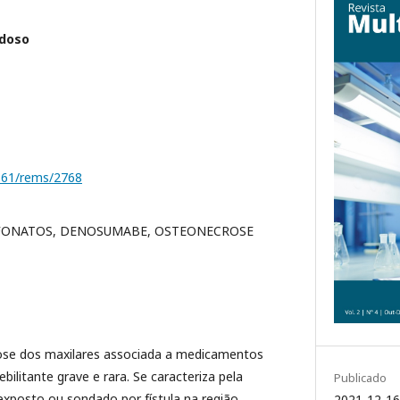
rdoso
1161/rems/2768
FONATOS, DENOSUMABE, OSTEONECROSE
se dos maxilares associada a medicamentos
litante grave e rara. Se caracteriza pela
Publicado
exposto ou sondado por fístula na região
2021-12-16