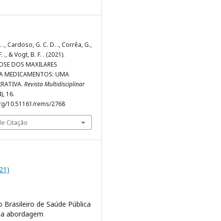
 ., Cardoso, G. C. D. ., Corrêa, G.,
 ., & Vogt, B. F. . (2021).
SE DOS MAXILARES
A MEDICAMENTOS: UMA
RRATIVA.
Revista Multidisciplinar
4), 16.
org/10.51161/rems/2768
e Citação
021)
 Brasileiro de Saúde Pública
ma abordagem