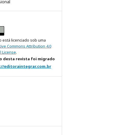
sional
o está licenciado sob uma
tive Commons Attribution 4.0
l License
.
 desta revista foi migrado
://editoraintegrar.com.br