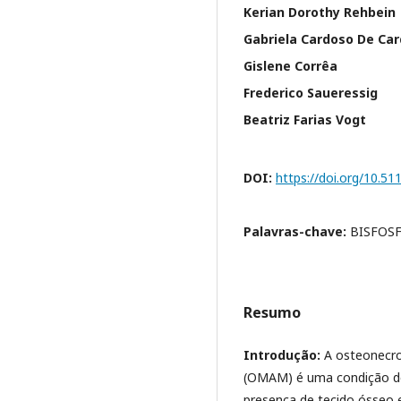
Kerian Dorothy Rehbein
Gabriela Cardoso De Ca
Gislene Corrêa
Frederico Saueressig
Beatriz Farias Vogt
DOI:
https://doi.org/10.5
Palavras-chave:
BISFOS
Resumo
Introdução:
A osteonecro
(OMAM) é uma condição debi
presença de tecido ósseo 