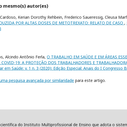
lo mesmo(s) autor(es)
Cardoso, Kerian Dorothy Rehbein, Frederico Saueressig, Cleusa Marf
DUZIDA POR ALTAS DOSES DE METOTREXATO: RELATO DE CASO
,
)
os, Alcindo Antônio Ferla,
O TRABALHO EM SAÚDE E EM ÁREAS ESS
 COVID-19: A PROTEÇÃO DOS TRABALHADORES E TRABALHADOR
nar em Saúde: v. 1 n. 3 (2020): Edição Especial: Anais do I Congresso B
r uma pesquisa avançada por similaridade
para este artigo.
 científica do Instituto Multiprofissional de Ensino que adota o sist