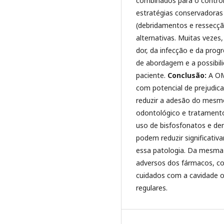
combinados para o control
estratégias conservadoras (
(debridamentos e ressecçã
alternativas. Muitas veze
dor, da infecção e da prog
de abordagem e a possibili
paciente.
Conclusão:
A OM
com potencial de prejudica
reduzir a adesão do mesm
odontológico e tratamento
uso de bisfosfonatos e d
podem reduzir significati
essa patologia. Da mesma f
adversos dos fármacos, co
cuidados com a cavidade 
regulares.