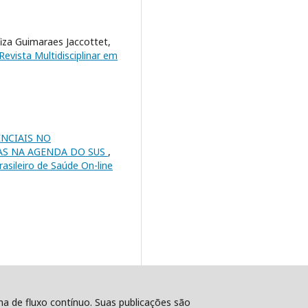
iza Guimaraes Jaccottet,
Revista Multidisciplinar em
ENCIAIS NO
AS NA AGENDA DO SUS
,
rasileiro de Saúde On-line
ema de fluxo contínuo. Suas publicações são