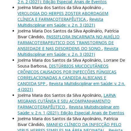
2 n. 2 (2021): Edição Especial: Anais de Eventos
Joelma Maria dos Santos da Silva Apolinário ,
VIROLOGIA DO HERPES ZOSTER ABORDAGEM
CLÍNICA E FARMACOTERAPÊUTICA
,
Revista
Multidisciplinar em Saúde: v. 2 n. 3 (2021)
Joelma Maria Dos Santos da Silva Apolinário, Patrícia
Bivar Cândido,
PASSIFLORA INCARNATA NO AUXÍLIO
FARMACOTERAPEUTICO DOS TRANSTORNOS DE
ANSIEDADE E NAS DESORDENS DO SONO
,
Revista
Multidisciplinar em Saúde: v. 2 n. 3 (2021)
Joelma Maria dos Santos da Silva Apolinário, Lorrane De
Sousa Barbosa,
DISTÚRBIOS MUCOCUTÂNEOS
CRÔNICOS CAUSADOS POR INFECÇÕES FÚNGICAS
CORRELACIONADAS A CANDIDA ALBICANS E
CANDIDA SPP
,
Revista Multidisciplinar em Saúde: v. 2 n.
4 (2021)
Joelma Maria dos Santos da Silva Apolinário,
LARVA
MIGRANS CUTÂNEA E SEU ACOMPANHAMENTO
FARMACOTERAPÊUTICO
,
Revista Multidisciplinar em
Saúde: v. 2 n. 1 (2021): Edição Especial: Anais de Eventos
Joelma Maria dos Santos da Silva Apolinário, Patrícia
Bivar Cândido,
MANEJO CLÍNICO DA INFECÇÃO PELO
VIRUS HERPES SIMPLES NA ÁREA NEONATAL
,
Revista