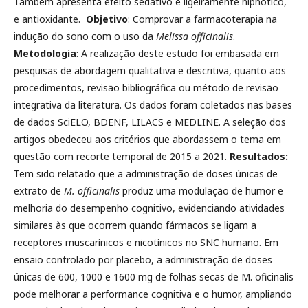
Também apresenta efeito sedativo e ligeiramente hipnótico,
e antioxidante.
Objetivo
: Comprovar a farmacoterapia na
indução do sono com o uso da
Melissa officinalis
.
Metodologia
: A realização deste estudo foi embasada em
pesquisas de abordagem qualitativa e descritiva, quanto aos
procedimentos, revisão bibliográfica ou método de revisão
integrativa da literatura. Os dados foram coletados nas bases
de dados SciELO, BDENF, LILACS e MEDLINE. A seleção dos
artigos obedeceu aos critérios que abordassem o tema em
questão com recorte temporal de 2015 a 2021.
Resultados:
Tem sido relatado que a administração de doses únicas de
extrato de
M. officinalis
produz uma modulação de humor e
melhoria do desempenho cognitivo, evidenciando atividades
similares às que ocorrem quando fármacos se ligam a
receptores muscarínicos e nicotínicos no SNC humano. Em
ensaio controlado por placebo, a administração de doses
únicas de 600, 1000 e 1600 mg de folhas secas de M. oficinalis
pode melhorar a performance cognitiva e o humor, ampliando