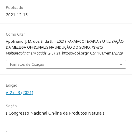
Publicado
2021-12-13
Como Citar
Apolinário, J. M. dos S. da S. . (2021). FARMACOTERAPIA E UTILIZAÇÃO
DA MELISSA OFFICINALIS NA INDUÇÃO DO SONO.
Revista
Multidisciplinar Em Saúde
,
2
(3), 21. https://doi.org/10.51161/rems/2729
Fomatos de Citação
Edição
v. 2 n. 3 (2021)
Seção
I Congresso Nacional On-line de Produtos Naturais