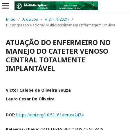
Início
/
Arquivos
/
v. 2 n. 4 (2021)
/
II Congresso Nacional Multidisciplinar em Enfermagem On-line
ATUAÇÃO DO ENFERMEIRO NO
MANEJO DO CATETER VENOSO
CENTRAL TOTALMENTE
IMPLANTÁVEL
Victor Calebe de Oliveira Souza
Lauro Cesar De Oliveira
DOI:
https://doi.org/10.51161/rems/2474
Palavras-chave:
CATETERES VENOSOS CENTRAIS,