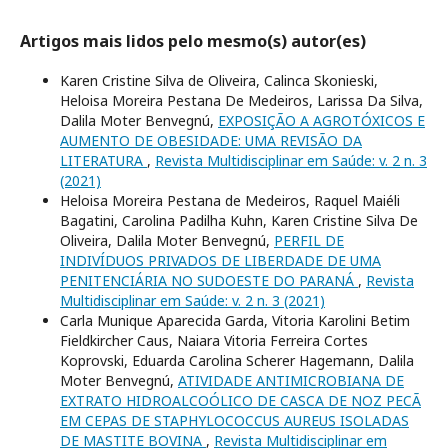
Artigos mais lidos pelo mesmo(s) autor(es)
Karen Cristine Silva de Oliveira, Calinca Skonieski,
Heloisa Moreira Pestana De Medeiros, Larissa Da Silva,
Dalila Moter Benvegnú,
EXPOSIÇÃO A AGROTÓXICOS E
AUMENTO DE OBESIDADE: UMA REVISÃO DA
LITERATURA
,
Revista Multidisciplinar em Saúde: v. 2 n. 3
(2021)
Heloisa Moreira Pestana de Medeiros, Raquel Maiéli
Bagatini, Carolina Padilha Kuhn, Karen Cristine Silva De
Oliveira, Dalila Moter Benvegnú,
PERFIL DE
INDIVÍDUOS PRIVADOS DE LIBERDADE DE UMA
PENITENCIÁRIA NO SUDOESTE DO PARANÁ
,
Revista
Multidisciplinar em Saúde: v. 2 n. 3 (2021)
Carla Munique Aparecida Garda, Vitoria Karolini Betim
Fieldkircher Caus, Naiara Vitoria Ferreira Cortes
Koprovski, Eduarda Carolina Scherer Hagemann, Dalila
Moter Benvegnú,
ATIVIDADE ANTIMICROBIANA DE
EXTRATO HIDROALCOÓLICO DE CASCA DE NOZ PECÃ
EM CEPAS DE STAPHYLOCOCCUS AUREUS ISOLADAS
DE MASTITE BOVINA
,
Revista Multidisciplinar em