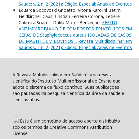
Saúde: v. 2 n. 2 (2021): Edição Especial: Anais de Eventos
Eduarda Socovoski Gnoatto, Vitoria Karolini Betim
Fieldkircher Caus, Cristian Ferreira Corona, Letiére
Cabreira Soares, Dalila Moter Benvegnú,
EFEITO
ANTIMICROBIANO DE COMPOSTOS TRIAZÓLICOS EM
CEPAS DE Staphylococcus aureus ISOLADAS DE CASOS
DE MASTITE EM BOVINOS.
,
Revista Multidisciplinar em
Saúde: v. 2 n. 2 (2021): Edição Especial: Anais de Eventos
A Revista Multidisciplinar em Saúde é uma revista
científica do Instituto Multiprofissional de Ensino que
adota o sistema de fluxo contínuo. Suas publicações
são pautadas da pesquisa científica da área da saúde e
ciências afins.
Este é um conteúdo de acesso aberto distribuído
sob os termos da Creative Commons Attribution
License.