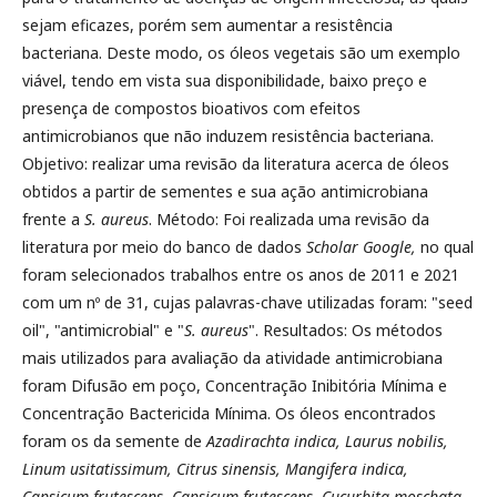
sejam eficazes, porém sem aumentar a resistência
bacteriana. Deste modo, os óleos vegetais são um exemplo
viável, tendo em vista sua disponibilidade, baixo preço e
presença de compostos bioativos com efeitos
antimicrobianos que não induzem resistência bacteriana.
Objetivo: realizar uma revisão da literatura acerca de óleos
obtidos a partir de sementes e sua ação antimicrobiana
frente a
S. aureus
. Método: Foi realizada uma revisão da
literatura por meio do banco de dados
Scholar Google,
no qual
foram selecionados trabalhos entre os anos de 2011 e 2021
com um nº de 31, cujas palavras-chave utilizadas foram: "seed
oil", "antimicrobial" e "
S. aureus
". Resultados: Os métodos
mais utilizados para avaliação da atividade antimicrobiana
foram Difusão em poço, Concentração Inibitória Mínima e
Concentração Bactericida Mínima. Os óleos encontrados
foram os da semente de
Azadirachta indica, Laurus nobilis,
Linum usitatissimum, Citrus sinensis, Mangifera indica,
Capsicum frutescens, Capsicum frutescens, Cucurbita moschata,