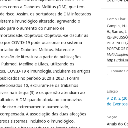
ades como a Diabetes Mellitus (DM), que tem
 de risco. Assim, os portadores de DM infectados
Como Citar
istema imunológico alterado, agravando o
Campiol, N. L.
rando para o aumento do número de
H., Barros, L.
mortalidade. Objetivos: Objetivou-se discutir as
REPERCUSS
ão por COVID-19 pode ocasionar no sistema
PELA INFEC
PORTADOR D
ortador de Diabetes Mellitus. Material e
Multidiscipli
evisão de literatura a partir de publicações
https://doi.
Pubmed, Medline e Lilacs, utilizando os
Fomatos d
itus, COVID-19 e imunologia. Incluíram-se artigos
 publicados no período 2020 a 2021. Foram
elecionados 10, excluíram-se os trabalhos
Edição
níveis na íntegra (3) e os que não atendiam ao
v. 2 n. 2 (2
sultados: A DM quando aliada ao coronavírus
de Eventos
 de risco extremamente aumentado,
scompensada. A associação das duas afecções
Seção
rsos sistemas, incluindo o imunológico,
Anais do Co