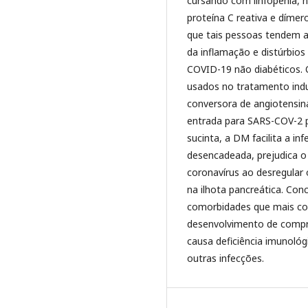
cursando com linfopenia, ne
proteína C reativa e dímer
que tais pessoas tendem a
da inflamação e distúrbio
COVID-19 não diabéticos.
usados no tratamento ind
conversora de angiotensina
entrada para SARS-COV-2 p
sucinta, a DM facilita a i
desencadeada, prejudica o
coronavírus ao desregular 
na ilhota pancreática. Con
comorbidades que mais con
desenvolvimento de compr
causa deficiência imunológ
outras infecções.