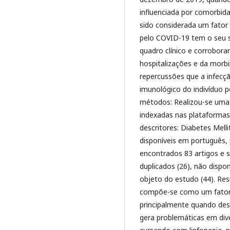
influenciada por comorbid
sido considerada um fator
pelo COVID-19 tem o seu s
quadro clínico e corrobo
hospitalizações e da morbi
repercussões que a infecç
imunológico do indivíduo p
métodos: Realizou-se uma r
indexadas nas plataformas 
descritores: Diabetes Mell
disponíveis em português,
encontrados 83 artigos e s
duplicados (26), não dispo
objeto do estudo (44). Re
compõe-se como um fator
principalmente quando de
gera problemáticas em dive