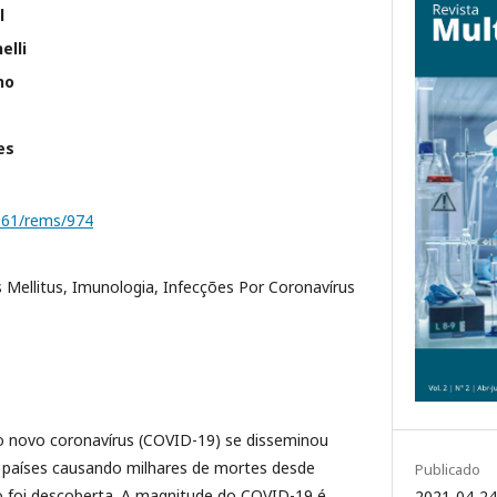
l
elli
ho
es
1161/rems/974
 Mellitus, Imunologia, Infecções Por Coronavírus
lo novo coronavírus (COVID-19) se disseminou
 países causando milhares de mortes desde
Publicado
 foi descoberta. A magnitude do COVID-19 é
2021-04-24