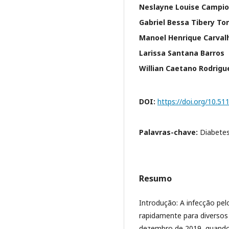
Neslayne Louise Campio
Gabriel Bessa Tibery Ton
Manoel Henrique Carval
Larissa Santana Barros
Willian Caetano Rodrigu
DOI:
https://doi.org/10.5
Palavras-chave:
Diabetes
Resumo
Introdução: A infecção pe
rapidamente para diversos
dezembro de 2019, quando