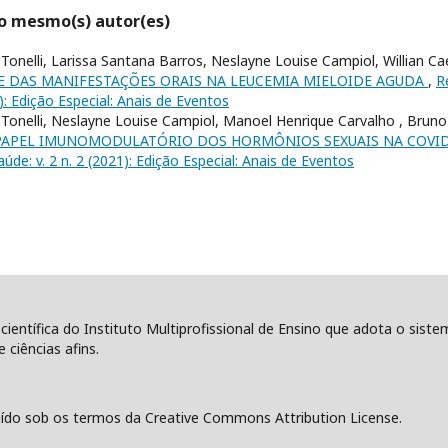
lo mesmo(s) autor(es)
 Tonelli, Larissa Santana Barros, Neslayne Louise Campiol, Willian C
 DAS MANIFESTAÇÕES ORAIS NA LEUCEMIA MIELOIDE AGUDA
,
R
1): Edição Especial: Anais de Eventos
 Tonelli, Neslayne Louise Campiol, Manoel Henrique Carvalho , Bruno 
PAPEL IMUNOMODULATÓRIO DOS HORMÔNIOS SEXUAIS NA COVI
aúde: v. 2 n. 2 (2021): Edição Especial: Anais de Eventos
 científica do Instituto Multiprofissional de Ensino que adota o sist
 ciências afins.
ído sob os termos da Creative Commons Attribution License.