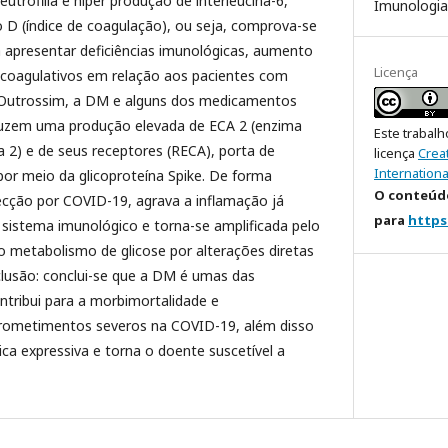
utrofilia e hiper produção de interleucina-6,
Imunologia
o D (índice de coagulação), ou seja, comprova-se
 apresentar deficiências imunológicas, aumento
Licença
s coagulativos em relação aos pacientes com
 Outrossim, a DM e alguns dos medicamentos
uzem uma produção elevada de ECA 2 (enzima
Este trabalh
 2) e de seus receptores (RECA), porta de
licença
Crea
Internationa
or meio da glicoproteína Spike. De forma
O conteúdo
nfecção por COVID-19, agrava a inflamação já
para
https
 sistema imunológico e torna-se amplificada pelo
o metabolismo de glicose por alterações diretas
clusão: conclui-se que a DM é umas das
tribui para a morbimortalidade e
ometimentos severos na COVID-19, além disso
ica expressiva e torna o doente suscetível a