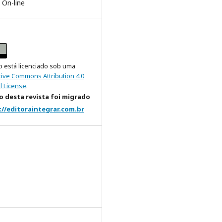
 On-line
o está licenciado sob uma
tive Commons Attribution 4.0
l License
.
 desta revista foi migrado
://editoraintegrar.com.br