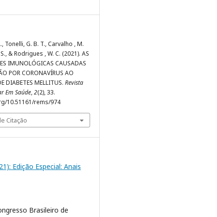
, Tonelli, G. B. T., Carvalho , M.
 S., & Rodrigues , W. C. (2021). AS
ÕES IMUNOLÓGICAS CAUSADAS
ÇÃO POR CORONAVÍRUS AO
E DIABETES MELLITUS.
Revista
nar Em Saúde
,
2
(2), 33.
org/10.51161/rems/974
e Citação
021): Edição Especial: Anais
ngresso Brasileiro de