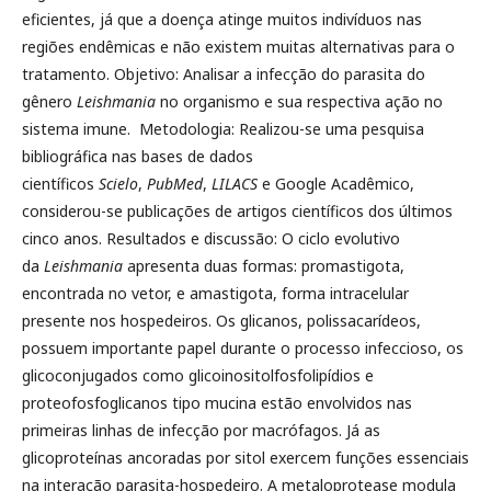
eficientes, já que a doença atinge muitos indivíduos nas
regiões endêmicas e não existem muitas alternativas para o
tratamento. Objetivo: Analisar a infecção do parasita do
gênero
Leishmania
no organismo e sua respectiva ação no
sistema imune. Metodologia: Realizou-se uma pesquisa
bibliográfica nas bases de dados
científicos
Scielo
,
PubMed
,
LILACS
e Google Acadêmico,
considerou-se publicações de artigos científicos dos últimos
cinco anos. Resultados e discussão: O ciclo evolutivo
da
Leishmania
apresenta duas formas: promastigota,
encontrada no vetor, e amastigota, forma intracelular
presente nos hospedeiros. Os glicanos, polissacarídeos,
possuem importante papel durante o processo infeccioso, os
glicoconjugados como glicoinositolfosfolipídios e
proteofosfoglicanos tipo mucina estão envolvidos nas
primeiras linhas de infecção por macrófagos. Já as
glicoproteínas ancoradas por sitol exercem funções essenciais
na interação parasita-hospedeiro. A metaloprotease modula