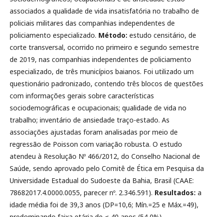
associados a qualidade de vida insatisfatória no trabalho de
policiais militares das companhias independentes de
policiamento especializado.
Método:
estudo censitário, de
corte transversal, ocorrido no primeiro e segundo semestre
de 2019, nas companhias independentes de policiamento
especializado, de três municípios baianos. Foi utilizado um
questionário padronizado, contendo três blocos de questões
com informações gerais sobre características
sociodemográficas e ocupacionais; qualidade de vida no
trabalho; inventário de ansiedade traço-estado. As
associações ajustadas foram analisadas por meio de
regressão de Poisson com variação robusta. O estudo
atendeu à Resolução Nº 466/2012, do Conselho Nacional de
Saúde, sendo aprovado pelo Comitê de Ética em Pesquisa da
Universidade Estadual do Sudoeste da Bahia, Brasil (CAAE:
78682017.4.0000.0055, parecer nº. 2.346.591).
Resultados:
a
idade média foi de 39,3 anos (DP=10,6; Mín.=25 e Máx.=49),
predominando faixa etária de ≤ 40 anos (54,0%),