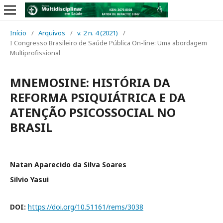
Início
/
Arquivos
/
v. 2 n. 4 (2021)
/
I Congresso Brasileiro de Saúde Pública On-line: Uma abordagem
Multiprofissional
MNEMOSINE: HISTÓRIA DA
REFORMA PSIQUIÁTRICA E DA
ATENÇÃO PSICOSSOCIAL NO
BRASIL
Natan Aparecido da Silva Soares
Silvio Yasui
DOI:
https://doi.org/10.51161/rems/3038