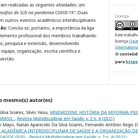
am realizadas as seguintes atividades: um
esafios do SUS na pandemia COVID-19"
; Duas
Licença
m outros eventos acadêmicos interdisciplinares
ão:
Conclui-se, portanto, a importância da liga
Este trabalh
lvimento profissional dos membros trabalhando
licença
Crea
sino, pesquisa e extensão, desenvolvendo
Internationa
equipe, organização, escrita científica e
O conteúdo
uestão.
para
https
lo mesmo(s) autor(es)
ilva Soares, Silvio Yasui,
MNEMOSINE: HISTÓRIA DA REFORMA PSI
BRASIL
,
Revista Multidisciplinar em Saúde: v. 2 n. 4 (2021)
i Mayo, Natan Aparecido Da Silva Soares, Fernando Antônio Regis Da 
A ACADÊMICA INTERDISCIPLINAR DE SAÚDE E A ORGANIZAÇÃO D
SAÚDE (SUS)
,
Revista Multidisciplinar em Saúde: v. 2 n. 4 (2021)