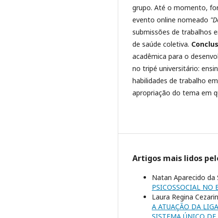
grupo. Até o momento, for
evento online nomeado
"D
submissões de trabalhos e
de saúde coletiva.
Conclus
acadêmica para o desenvo
no tripé universitário: en
habilidades de trabalho em 
apropriação do tema em q
Artigos mais lidos pe
Natan Aparecido da S
PSICOSSOCIAL NO 
Laura Regina Cezarin
A ATUAÇÃO DA LIG
SISTEMA ÚNICO DE 