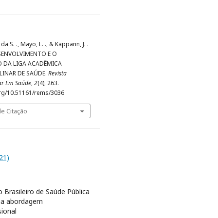
da S. ., Mayo, L. ., & Kappann, J. .
ESENVOLVIMENTO E O
 DA LIGA ACADÊMICA
LINAR DE SAÚDE.
Revista
nar Em Saúde
,
2
(4), 263.
org/10.51161/rems/3036
e Citação
021)
 Brasileiro de Saúde Pública
ma abordagem
sional