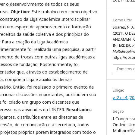
ver o desenvolvimento de todos os seus
áreas.
Objetivo:
Este trabalho tem como objetivo
 construção da Liga Acadêmica Interdisciplinar
Como Citar
nto um espaço de aprimoramento e formação
Soares, N. A. 
(2021). O D
preceitos da saúde coletiva e dos princípios do
ANDAMENTO
:
Para a criação da Liga Acadêmica
INTERDISCIP
primeiramente foi realizada uma pesquisa, a partir
Multidiscipli
imento de trocas com outras ligas acadêmicas a
https://doi.
cessos de fundação. Posteriormente, foi
Fomatos d
ientador que, através do estabelecimento de
a, compõe a Liga e auxilia os demais
sário. Então, foi realizado o primeiro evento da
Edição
rcionar discussões importantes, auxiliou em sua
v. 2 n. 4 (2
e foi criado um grupo com discentes que
eresse nas atividades da LINTER.
Resultados:
Seção
igantes, distribuídos entre as diretorias de
I Congresso
On-line: U
tensão, de comunicação e a secretaria, todos
Multiprofis
 projetos próprios porém integrados com todo o