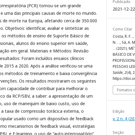
Publicado
orrespiratória (PCR) tornou-se um grande
2021-12-22
 e uma das principais causas de morte no mundo.
as de morte na Europa, afetando cerca de 350.000
. Objetivos: identificar, avaliar e sintetizar as
Como Citar
re os métodos de ensino de Suporte Básico de
Costa, R. F. .
N. . ., Sá, A. 
sionais, alunos do ensino superior em saúde,
. . (2021).
ação em geral. Materiais e Métodos: Revisão
BÁSICO DE V
Resultados: Foram incluídos ensaios clínicos
PROFISSIONA
e 2015 a 2020. Após a análise verificou-se uma
PESSOAS LE
Saúde
,
2
(4), 
os métodos de treinamento e baixa convergência
https://doi.
tervenções. Os resultados mostraram os seguintes
om capacidade de contribuir para melhorar o
Fomatos d
tico da RCP/SBV, a saber: a apresentação de um
o, uso de manequim de baixo custo, uso de
a taxa de compressão torácica externa, o
Edição
v. 2 n. 4 (2
opular usado como um dispositivo de feedback
omo mecanismos de feedback visual, estratégias
Seção
BL e E-learning, o uso de “auto-interrogatório”