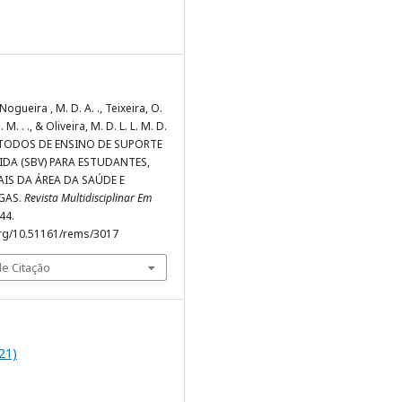
, Nogueira , M. D. A. ., Teixeira, O.
M. M. . ., & Oliveira, M. D. L. L. M. D.
 MÉTODOS DE ENSINO DE SUPORTE
IDA (SBV) PARA ESTUDANTES,
IS DA ÁREA DA SAÚDE E
IGAS.
Revista Multidisciplinar Em
244.
org/10.51161/rems/3017
e Citação
021)