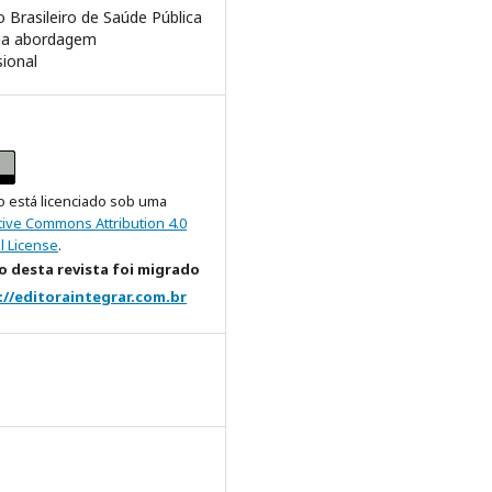
 Brasileiro de Saúde Pública
ma abordagem
sional
o está licenciado sob uma
tive Commons Attribution 4.0
l License
.
 desta revista foi migrado
://editoraintegrar.com.br