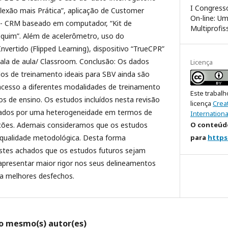
I Congresso
lexão mais Prática”, aplicação de Customer
On-line: U
- CRM baseado em computador, “Kit de
Multiprofis
quim”. Além de acelerômetro, uso do
vertido (Flipped Learning), dispositivo “TrueCPR”
sala de aula/ Classroom. Conclusão: Os dados
Licença
os de treinamento ideais para SBV ainda são
 acesso a diferentes modalidades de treinamento
Este trabalh
s de ensino. Os estudos incluídos nesta revisão
licença
Crea
izados por uma heterogeneidade em termos de
Internationa
O conteúdo
ações. Ademais consideramos que os estudos
para
https
 qualidade metodológica. Desta forma
stes achados que os estudos futuros sejam
apresentar maior rigor nos seus delineamentos
a melhores desfechos.
lo mesmo(s) autor(es)