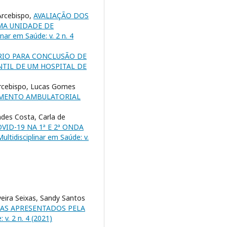
Arcebispo,
AVALIAÇÃO DOS
MA UNIDADE DE
inar em Saúde: v. 2 n. 4
IO PARA CONCLUSÃO DE
TIL DE UM HOSPITAL DE
Arcebispo, Lucas Gomes
IMENTO AMBULATORIAL
des Costa, Carla de
ID-19 NA 1ª E 2ª ONDA
ultidisciplinar em Saúde: v.
veira Seixas, Sandy Santos
MAS APRESENTADOS PELA
 v. 2 n. 4 (2021)