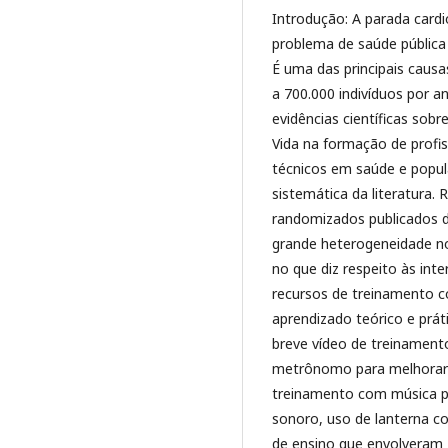
Introdução: A parada cardi
problema de saúde pública
É uma das principais caus
a 700.000 indivíduos por ano
evidências científicas sob
Vida na formação de profis
técnicos em saúde e popul
sistemática da literatura. 
randomizados publicados d
grande heterogeneidade n
no que diz respeito às in
recursos de treinamento c
aprendizado teórico e prá
breve vídeo de treinament
metrônomo para melhorar 
treinamento com música p
sonoro, uso de lanterna c
de ensino que envolveram P