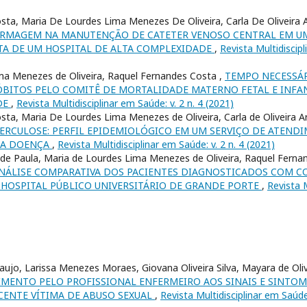
sta, Maria De Lourdes Lima Menezes De Oliveira, Carla De Oliveira 
ERMAGEM NA MANUTENÇÃO DE CATETER VENOSO CENTRAL EM U
A DE UM HOSPITAL DE ALTA COMPLEXIDADE
,
Revista Multidiscipl
ma Menezes de Oliveira, Raquel Fernandes Costa ,
TEMPO NECESSÁR
ÓBITOS PELO COMITÊ DE MORTALIDADE MATERNO FETAL E INFAN
DE
,
Revista Multidisciplinar em Saúde: v. 2 n. 4 (2021)
sta, Maria De Lourdes Lima Menezes de Oliveira, Carla de Oliveira 
ERCULOSE: PERFIL EPIDEMIOLÓGICO EM UM SERVIÇO DE ATEND
DA DOENÇA
,
Revista Multidisciplinar em Saúde: v. 2 n. 4 (2021)
e Paula, Maria de Lourdes Lima Menezes de Oliveira, Raquel Fernan
NÁLISE COMPARATIVA DOS PACIENTES DIAGNOSTICADOS COM COV
HOSPITAL PÚBLICO UNIVERSITÁRIO DE GRANDE PORTE
,
Revista M
raujo, Larissa Menezes Moraes, Giovana Oliveira Silva, Mayara de Oli
MENTO PELO PROFISSIONAL ENFERMEIRO AOS SINAIS E SINTO
CENTE VÍTIMA DE ABUSO SEXUAL
,
Revista Multidisciplinar em Saúde: