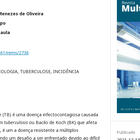
Menezes de Oliveira
spo
aula
1161/rems/2736
IOLOGIA, TUBERCULOSE, INCIDÊNCIA
e (TB) é uma doença infectocontagiosa causada
m tuberculosis
ou Bacilo de Koch (BK) que afeta
, é um a doença resistente a múltiplos
Publicado
o um desafio a ser enfrentado devido ao difícil
2021-12-13