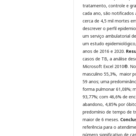
tratamento, controle e gr
cada ano, são notificado
cerca de 4,5 mil mortes e
descrever o perfil epidemi
um serviço ambulatorial d
um estudo epidemiológico, 
anos de 2016 e 2020.
Resu
casos de TB, a análise desc
Microsoft Excel 2010®. No
masculino 55,3%, maior po
59 anos; uma predominânc
forma pulmonar 61,08%; ma
93,77%; com 46,6% de enc
abandono, 4,85% por óbito
predomínio de tempo de t
maior de 6 meses.
Conclu
referência para o atendim
número significativo de ca