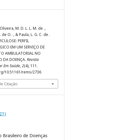
 Oliveira, M. D. L. L. M. de .,
de O. ., & Paula, L. G. C. de .
ERCULOSE: PERFIL
GICO EM UM SERVIÇO DE
TO AMBULATORIAL NO
O DA DOENÇA.
Revista
nar Em Saúde
,
2
(4), 111.
org/10.51161/rems/2736
e Citação
021)
o Brasileiro de Doenças