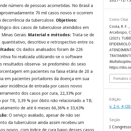
ande número de pessoas acometidas. No Brasil a
s aproximadamente 70 mil casos novos e ocorrem
Como Citar
m decorrência da tuberculose.
Objetivos:
Costa, R. F. .,
ológico dos casos de tuberculose atendidos em
Arcebispo, C. 
e Minas Gerais.
Material e métodos:
Trata-se de
(2021). TUB
quantitativo, descritivo e retrospectivo entre os
EPIDEMIOLÓ
ltados:
Os dados analisados foram de 226
ATENDIMEN
TRATAMENT
ritiva foi realizada utilizando-se o software
Multidiscipli
s resultados observa- se predomínio do sexo
https://doi.
rcentagem em pacientes na faixa etária de 20 a
Fomatos d
ia em pacientes portadores da doença em sua
ior incidência de entrada por casos novos
erramento dos casos por cura, 22,33% por
Edição
 por TB, 3,39 % por óbito não relacionado a TB;
v. 2 n. 4 (2
ratamento de até 6 meses 66,36% e 33,63%
são:
O serviço avaliado, apesar de não ser
Seção
ento da tuberculose ainda assim recebeu um
I Congress
sos novos, com índice de cura baixo desses casos