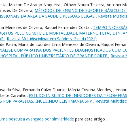
sta, Maicon De Araujo Nogueira , Otávio Noura Teixeira, Antonia M
nezes De Oliveira,
MÉTODOS DE ENSINO DE SUPORTE BÁSICO DE V
ISSIONAIS DA ÁREA DA SAÚDE E PESSOAS LEIGAS
,
Revista Multidis
ma Menezes de Oliveira, Raquel Fernandes Costa ,
TEMPO NECESSÁR
ÓBITOS PELO COMITÊ DE MORTALIDADE MATERNO FETAL E INFAN
DE
,
Revista Multidisciplinar em Saúde: v. 2 n. 4 (2021)
e Paula, Maria de Lourdes Lima Menezes de Oliveira, Raquel Fernan
NÁLISE COMPARATIVA DOS PACIENTES DIAGNOSTICADOS COM COV
HOSPITAL PÚBLICO UNIVERSITÁRIO DE GRANDE PORTE
,
Revista M
sa da Silva, Fernanda Calvo Duarte, Márcia Cristina Mendes, Leonard
Leite Carvalho,
ESTUDO IN SILICO DE INIBIDORES DA TELOMERA
 POR PARASITAS, INCLUINDO LEISHMANIA SPP
,
Revista Multidisc
r uma pesquisa avançada por similaridade
para este artigo.