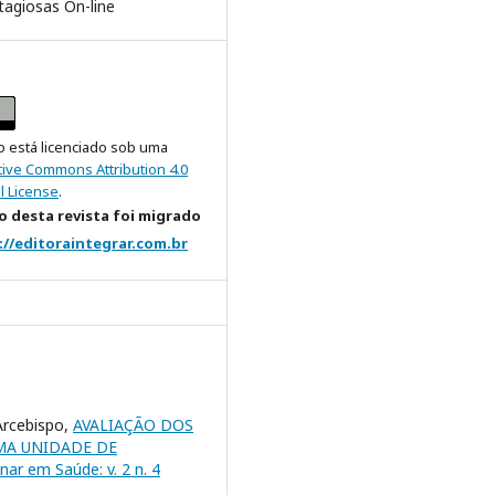
tagiosas On-line
o está licenciado sob uma
tive Commons Attribution 4.0
l License
.
 desta revista foi migrado
://editoraintegrar.com.br
Arcebispo,
AVALIAÇÃO DOS
MA UNIDADE DE
inar em Saúde: v. 2 n. 4