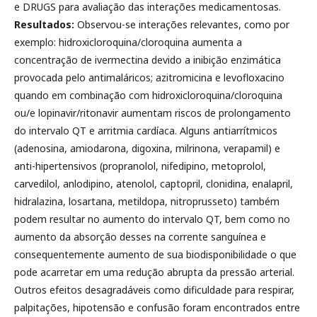
e DRUGS para avaliação das interações medicamentosas.
Resultados:
Observou-se interações relevantes, como por
exemplo: hidroxicloroquina/cloroquina aumenta a
concentração de ivermectina devido a inibição enzimática
provocada pelo antimaláricos; azitromicina e levofloxacino
quando em combinação com hidroxicloroquina/cloroquina
ou/e lopinavir/ritonavir aumentam riscos de prolongamento
do intervalo QT e arritmia cardíaca. Alguns antiarrítmicos
(adenosina, amiodarona, digoxina, milrinona, verapamil) e
anti-hipertensivos (propranolol, nifedipino, metoprolol,
carvedilol, anlodipino, atenolol, captopril, clonidina, enalapril,
hidralazina, losartana, metildopa, nitroprusseto) também
podem resultar no aumento do intervalo QT, bem como no
aumento da absorção desses na corrente sanguínea e
consequentemente aumento de sua biodisponibilidade o que
pode acarretar em uma redução abrupta da pressão arterial.
Outros efeitos desagradáveis como dificuldade para respirar,
palpitações, hipotensão e confusão foram encontrados entre