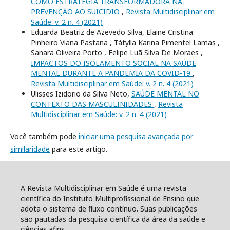
COMO ESTRATEGIA TRANSFORMADORA NA
PREVENÇÃO AO SUICIDIO
,
Revista Multidisciplinar em
Saúde: v. 2 n. 4 (2021)
Eduarda Beatriz de Azevedo Silva, Elaine Cristina
Pinheiro Viana Pastana , Tátylla Karina Pimentel Lamas ,
Sanara Oliveira Porto , Felipe Luã Silva De Moraes ,
IMPACTOS DO ISOLAMENTO SOCIAL NA SAÚDE
MENTAL DURANTE A PANDEMIA DA COVID-19
,
Revista Multidisciplinar em Saúde: v. 2 n. 4 (2021)
Ulisses Izidorio da Silva Neto,
SAÚDE MENTAL NO
CONTEXTO DAS MASCULINIDADES
,
Revista
Multidisciplinar em Saúde: v. 2 n. 4 (2021)
Você também pode
iniciar uma pesquisa avançada por
similaridade
para este artigo.
A Revista Multidisciplinar em Saúde é uma revista
científica do Instituto Multiprofissional de Ensino que
adota o sistema de fluxo contínuo. Suas publicações
são pautadas da pesquisa científica da área da saúde e
ciências afins.