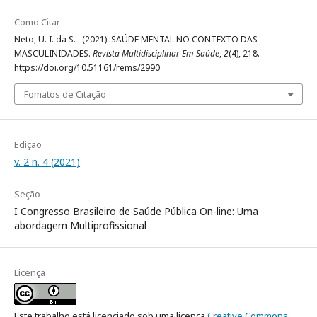
Como Citar
Neto, U. I. da S. . (2021). SAÚDE MENTAL NO CONTEXTO DAS
MASCULINIDADES.
Revista Multidisciplinar Em Saúde
,
2
(4), 218.
https://doi.org/10.51161/rems/2990
Fomatos de Citação
Edição
v. 2 n. 4 (2021)
Seção
I Congresso Brasileiro de Saúde Pública On-line: Uma
abordagem Multiprofissional
Licença
Este trabalho está licenciado sob uma licença
Creative Commons