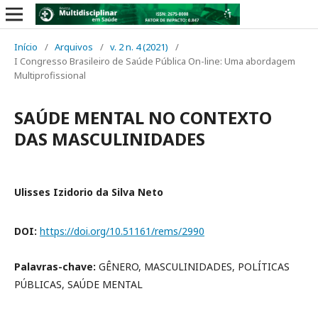
Início
/
Arquivos
/
v. 2 n. 4 (2021)
/
I Congresso Brasileiro de Saúde Pública On-line: Uma abordagem
Multiprofissional
SAÚDE MENTAL NO CONTEXTO
DAS MASCULINIDADES
Ulisses Izidorio da Silva Neto
DOI:
https://doi.org/10.51161/rems/2990
Palavras-chave:
GÊNERO, MASCULINIDADES, POLÍTICAS
PÚBLICAS, SAÚDE MENTAL