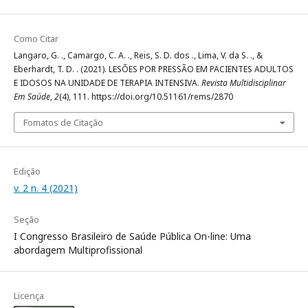
Como Citar
Langaro, G. ., Camargo, C. A. ., Reis, S. D. dos ., Lima, V. da S. ., &
Eberhardt, T. D. . (2021). LESÕES POR PRESSÃO EM PACIENTES ADULTOS
E IDOSOS NA UNIDADE DE TERAPIA INTENSIVA.
Revista Multidisciplinar
Em Saúde
,
2
(4), 111. https://doi.org/10.51161/rems/2870
Fomatos de Citação
Edição
v. 2 n. 4 (2021)
Seção
I Congresso Brasileiro de Saúde Pública On-line: Uma
abordagem Multiprofissional
Licença