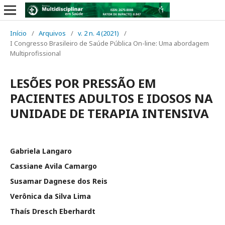
Início
/
Arquivos
/
v. 2 n. 4 (2021)
/
I Congresso Brasileiro de Saúde Pública On-line: Uma abordagem
Multiprofissional
LESÕES POR PRESSÃO EM
PACIENTES ADULTOS E IDOSOS NA
UNIDADE DE TERAPIA INTENSIVA
Gabriela Langaro
Cassiane Avila Camargo
Susamar Dagnese dos Reis
Verônica da Silva Lima
Thaís Dresch Eberhardt