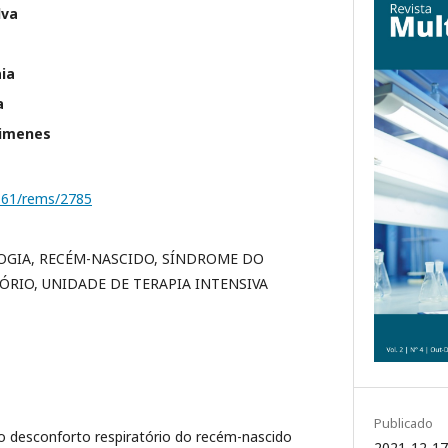
lva
ia
a
Ximenes
1161/rems/2785
OGIA, RECÉM-NASCIDO, SÍNDROME DO
RIO, UNIDADE DE TERAPIA INTENSIVA
Publicado
o desconforto respiratório do recém-nascido
2021-12-17