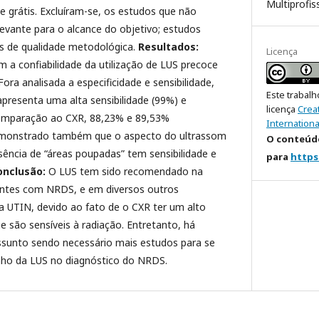
Multiprofis
ne grátis. Excluíram-se, os estudos que não
evante para o alcance do objetivo; estudos
os de qualidade metodológica.
Resultados:
Licença
m a confiabilidade da utilização de LUS precoce
ora analisada a especificidade e sensibilidade,
Este trabalh
resenta uma alta sensibilidade (99%) e
licença
Crea
comparação ao CXR, 88,23% e 89,53%
Internationa
emonstrado também que o aspecto do ultrassom
O conteúdo
ência de “áreas poupadas” tem sensibilidade e
para
https
onclusão:
O LUS tem sido recomendado na
entes com NRDS, e em diversos outros
a UTIN, devido ao fato de o CXR ter um alto
e são sensíveis à radiação. Entretanto, há
sunto sendo necessário mais estudos para se
nho da LUS no diagnóstico do NRDS.