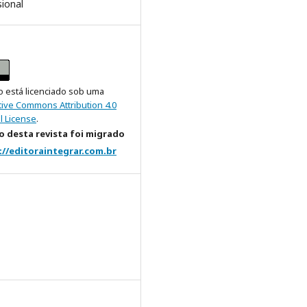
sional
o está licenciado sob uma
tive Commons Attribution 4.0
l License
.
 desta revista foi migrado
://editoraintegrar.com.br