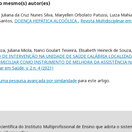
lo mesmo(s) autor(es)
, Juliana da Cruz Nunes Silva, Maryellen Orbolato Patussi, Luiza Mahi
 Santos,
DOENÇA HEPÁTICA ALCOÓLICA
,
Revista Multidisciplinar em 
a, Juliana Miola, Nanci Goulart Teixeira, Elisabeth Heineck de Souza,
 DE INTERVENÇÃO NA UNIDADE DE SAÚDE CALÁBRIA LOCALIZAD
DOMICILIAR COMO INSTRUMENTO DE MELHORA DA ASSISTÊNCIA N
nar em Saúde: v. 2 n. 4 (2021)
r uma pesquisa avançada por similaridade
para este artigo.
 científica do Instituto Multiprofissional de Ensino que adota o sist