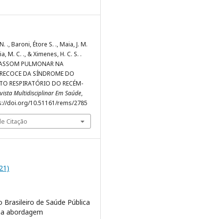
 N. ., Baroni, Étore S. ., Maia, J. M.
ia, M. C. ., & Ximenes, H. C. S. .
TRASSOM PULMONAR NA
RECOCE DA SÍNDROME DO
O RESPIRATÓRIO DO RECÉM-
vista Multidisciplinar Em Saúde
,
tps://doi.org/10.51161/rems/2785
e Citação
021)
 Brasileiro de Saúde Pública
ma abordagem