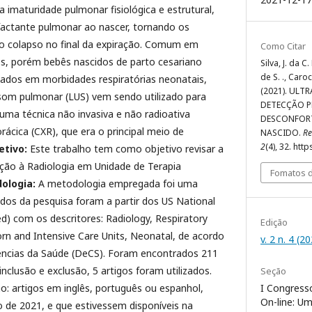
a imaturidade pulmonar fisiológica e estrutural,
rfactante pulmonar ao nascer, tornando os
o colapso no final da expiração. Comum em
Como Citar
s, porém bebês nascidos de parto cesariano
Silva, J. da C.
de S. ., Caroc
ados em morbidades respiratórias neonatais,
(2021). UL
ssom pulmonar (LUS) vem sendo utilizado para
DETECÇÃO P
uma técnica não invasiva e não radioativa
DESCONFORT
rácica (CXR), que era o principal meio de
NASCIDO.
Re
2
(4), 32. ht
etivo:
Este trabalho tem como objetivo revisar a
lação à Radiologia em Unidade de Terapia
Fomatos d
ologia:
A metodologia empregada foi uma
dados da pesquisa foram a partir dos US National
d) com os descritores: Radiology, Respiratory
Edição
n and Intensive Care Units, Neonatal, de acordo
v. 2 n. 4 (2
ências da Saúde (DeCS). Foram encontrados 211
 inclusão e exclusão, 5 artigos foram utilizados.
Seção
I Congresso
ão: artigos em inglês, português ou espanhol,
On-line: U
o de 2021, e que estivessem disponíveis na