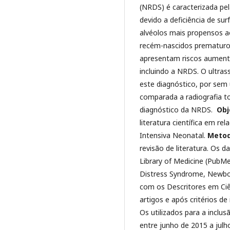
(NRDS) é caracterizada pel
devido a deficiência de su
alvéolos mais propensos a
recém-nascidos prematuro
apresentam riscos aument
incluindo a NRDS. O ultra
este diagnóstico, por sem 
comparada a radiografia to
diagnóstico da NRDS.
Obj
literatura científica em re
Intensiva Neonatal.
Metod
revisão de literatura. Os 
Library of Medicine (PubMe
Distress Syndrome, Newbor
com os Descritores em Ci
artigos e após critérios de
Os utilizados para a inclus
entre junho de 2015 a julh