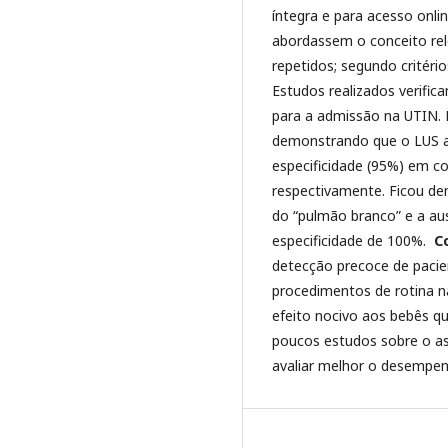
íntegra e para acesso onli
abordassem o conceito rel
repetidos; segundo critéri
Estudos realizados verifica
para a admissão na UTIN. F
demonstrando que o LUS ap
especificidade (95%) em 
respectivamente. Ficou d
do “pulmão branco” e a aus
especificidade de 100%.
C
detecção precoce de paci
procedimentos de rotina n
efeito nocivo aos bebês qu
poucos estudos sobre o as
avaliar melhor o desempe