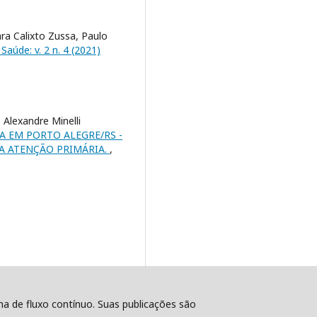
ara Calixto Zussa, Paulo
Saúde: v. 2 n. 4 (2021)
 Alexandre Minelli
A EM PORTO ALEGRE/RS -
A ATENÇÃO PRIMÁRIA.
,
ema de fluxo contínuo. Suas publicações são