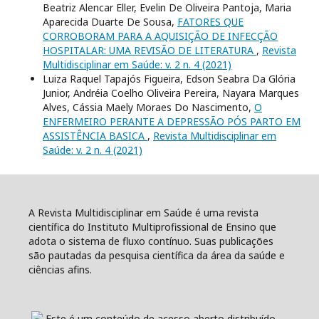
Beatriz Alencar Eller, Evelin De Oliveira Pantoja, Maria
Aparecida Duarte De Sousa,
FATORES QUE
CORROBORAM PARA A AQUISIÇÃO DE INFECÇÃO
HOSPITALAR: UMA REVISÃO DE LITERATURA
,
Revista
Multidisciplinar em Saúde: v. 2 n. 4 (2021)
Luiza Raquel Tapajós Figueira, Edson Seabra Da Glória
Junior, Andréia Coelho Oliveira Pereira, Nayara Marques
Alves, Cássia Maely Moraes Do Nascimento,
O
ENFERMEIRO PERANTE A DEPRESSÃO PÓS PARTO EM
ASSISTÊNCIA BASICA
,
Revista Multidisciplinar em
Saúde: v. 2 n. 4 (2021)
A Revista Multidisciplinar em Saúde é uma revista
científica do Instituto Multiprofissional de Ensino que
adota o sistema de fluxo contínuo. Suas publicações
são pautadas da pesquisa científica da área da saúde e
ciências afins.
Este é um conteúdo de acesso aberto distribuído