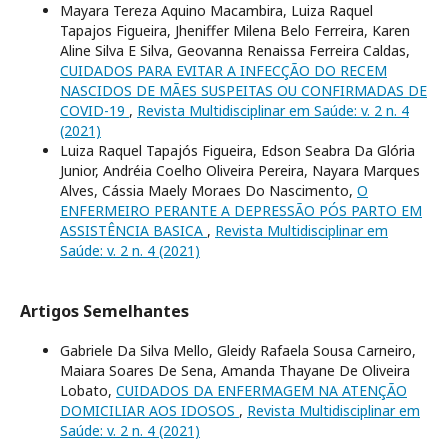
Mayara Tereza Aquino Macambira, Luiza Raquel
Tapajos Figueira, Jheniffer Milena Belo Ferreira, Karen
Aline Silva E Silva, Geovanna Renaissa Ferreira Caldas,
CUIDADOS PARA EVITAR A INFECÇÃO DO RECEM
NASCIDOS DE MÃES SUSPEITAS OU CONFIRMADAS DE
COVID-19
,
Revista Multidisciplinar em Saúde: v. 2 n. 4
(2021)
Luiza Raquel Tapajós Figueira, Edson Seabra Da Glória
Junior, Andréia Coelho Oliveira Pereira, Nayara Marques
Alves, Cássia Maely Moraes Do Nascimento,
O
ENFERMEIRO PERANTE A DEPRESSÃO PÓS PARTO EM
ASSISTÊNCIA BASICA
,
Revista Multidisciplinar em
Saúde: v. 2 n. 4 (2021)
Artigos Semelhantes
Gabriele Da Silva Mello, Gleidy Rafaela Sousa Carneiro,
Maiara Soares De Sena, Amanda Thayane De Oliveira
Lobato,
CUIDADOS DA ENFERMAGEM NA ATENÇÃO
DOMICILIAR AOS IDOSOS
,
Revista Multidisciplinar em
Saúde: v. 2 n. 4 (2021)