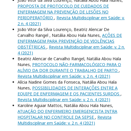
João Vitor da Silva Lourenço, Natália Abou Hala Nunes,
PROPOSTA DE PROTOCOLO DE CUIDADOS DE
ENFERMAGEM NA PREVENÇÃO DE LESÕES NO
PERIOPERATÓRIO
,
Revista Multidisciplinar em Saúde: v.
2 n. 4 (2021)
João Vitor da Silva Lourenço, Beatriz Alencar De
Carvalho Rangel , Natália Abou Hala Nunes,
AÇÕES DE
ENFERMAGEM PARA PREVENÇÃO DE VIOLÊNCIAS
OBSTÉTRICAS
,
Revista Multidisciplinar em Saúde: v. 2 n.
4 (2021)
Beatriz Alencar de Carvalho Rangel, Natália Abou Hala
Nunes,
PROTOCOLO NÃO-FARMACOLÓGICO PARA O
ALÍVIO DA DOR DURANTE O TRABALHO DE PARTO
,
Revista Multidisciplinar em Saúde: v. 2 n. 4 (2021)
Alícia Nadine Gomes da Fonseca, Natália Abou Hala
Nunes,
POSSIBILIDADES DE INTERAÇÕES ENTRE A
EQUIPE DE ENFERMAGEM E OS PACIENTES SURDOS
,
Revista Multidisciplinar em Saúde: v. 2 n. 4 (2021)
Karoline Aguiar Mattos, Natália Abou Hala Nunes,
ATUAÇÃO DO ENFERMEIRO EMERGENCISTA INTRA
HOSPITALAR NO CONTROLE DA SEPSE
,
Revista
Multidisciplinar em Saúde: v. 2 n. 4 (2021)