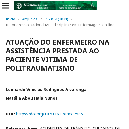
Início
/
Arquivos
/
v. 2 n. 4 (2021)
/
II Congresso Nacional Multidisciplinar em Enfermagem On-line
ATUAÇÃO DO ENFERMEIRO NA
ASSISTÊNCIA PRESTADA AO
PACIENTE VITIMA DE
POLITRAUMATISMO
Leonardo Vinicius Rodrigues Alvarenga
Natália Abou Hala Nunes
DOI:
https://doi.org/10.51161/rems/2585
Palavras-chave:
ACIDENTES DE TRÂNSITO, CUIDADOS DE