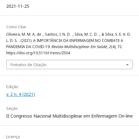
2021-11-25
Como Citar
Oliveira, M. M. A. de ., Santos, I. N. D. ., Silva, M. C. D. ., & Silva, S. E. H. D.
L. D. S. . (2021). A IMPORTÂNCIA DA ENFERMAGEM NO COMBATE A
PANDEMIA DA COVID-19.
Revista Multidisciplinar Em Saúde
,
2
(4), 72.
https://doi.org/10.51161/rems/2504
Fomatos de Citação
Edição
v. 2 n. 4 (2021)
Seção
II Congresso Nacional Multidisciplinar em Enfermagem On-line
Licença