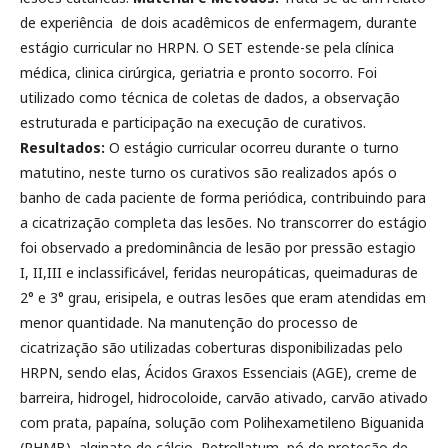
de experiência de dois acadêmicos de enfermagem, durante
estágio curricular no HRPN. O SET estende-se pela clínica
médica, clinica cirúrgica, geriatria e pronto socorro. Foi
utilizado como técnica de coletas de dados, a observação
estruturada e participação na execução de curativos.
Resultados:
O estágio curricular ocorreu durante o turno
matutino, neste turno os curativos são realizados após o
banho de cada paciente de forma periódica, contribuindo para
a cicatrização completa das lesões. No transcorrer do estágio
foi observado a predominância de lesão por pressão estagio
I, II,III e inclassificável, feridas neuropáticas, queimaduras de
2° e 3° grau, erisipela, e outras lesões que eram atendidas em
menor quantidade. Na manutenção do processo de
cicatrização são utilizadas coberturas disponibilizadas pelo
HRPN, sendo elas, Ácidos Graxos Essenciais (AGE), creme de
barreira, hidrogel, hidrocoloide, carvão ativado, carvão ativado
com prata, papaína, solução com Polihexametileno Biguanida
(PHMB), alginato de cálcio, Petrollatum, pó de proteção de