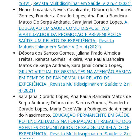
(SBV)
,
Revista Multidisciplinar em Saúde: v. 2 n. 4 (2021)
Nerice Luiza das Neves Cavalcante, Débora dos Santos
Gomes, Franderta Corado Lopes, Ana Paula Bandeira
Matos De Serpa Andrade, Sara Janai Corado Lopes,
A
EDUCAÇÃO EM SAÚDE COMO DISPOSITIVO
VIABILIZADOR DA PROMOÇÃO E PREVENÇÃO DA
SAÚDE: UM RELATO DE EXPERIÊNCIA
,
Revista
Multidisciplinar em Saúde: v. 2 n. 4 (2021)
Débora dos Santos Gomes, Juliana Prado Almeida
Freitas, Renata Gomes Teixeira, Ana Paula Bandeira
Matos de Serpa Andrade, Sara Janai Corado Lopes,
GRUPO VIRTUAL DE GESTANTES NA ATENÇÃO BÁSICA
EM TEMPOS DE PANDEMIA: UM RELATO DE
EXPERIÊNCIA
,
Revista Multidisciplinar em Saúde: v. 2 n.
4 (2021)
Sara Janai Corado Lopes, Ana Paula Bandeira Matos de
Serpa Andrade, Débora dos Santos Gomes, Franderta
Corado Lopes, Maria Dilce Wânia Rodrigues de Almeida
do Nascimento,
EDUCAÇÃO PERMANENTE EM SAÚDE
POTENCIALIDADES NA FORMAÇÃO E TRABALHO DOS
AGENTES COMUNITARIOS DE SAÚDE: UM RELATO DE
EXPERIÊNCIA
,
Revista Multidisciplinar em Saúde: v. 2 n.