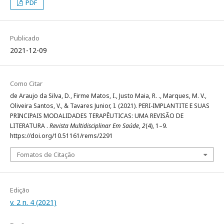
PDF
Publicado
2021-12-09
Como Citar
de Araujo da Silva, D., Firme Matos, I., Justo Maia, R. ., Marques, M. V.,
Oliveira Santos, V., & Tavares Junior, I. (2021). PERI-IMPLANTITE E SUAS
PRINCIPAIS MODALIDADES TERAPÊUTICAS: UMA REVISÃO DE
LITERATURA .
Revista Multidisciplinar Em Saúde
,
2
(4), 1–9.
https://doi.org/10.51161/rems/2291
Fomatos de Citação
Edição
v. 2 n. 4 (2021)