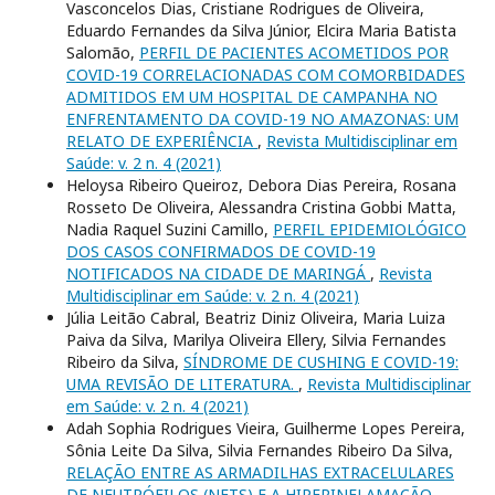
Vasconcelos Dias, Cristiane Rodrigues de Oliveira,
Eduardo Fernandes da Silva Júnior, Elcira Maria Batista
Salomão,
PERFIL DE PACIENTES ACOMETIDOS POR
COVID-19 CORRELACIONADAS COM COMORBIDADES
ADMITIDOS EM UM HOSPITAL DE CAMPANHA NO
ENFRENTAMENTO DA COVID-19 NO AMAZONAS: UM
RELATO DE EXPERIÊNCIA
,
Revista Multidisciplinar em
Saúde: v. 2 n. 4 (2021)
Heloysa Ribeiro Queiroz, Debora Dias Pereira, Rosana
Rosseto De Oliveira, Alessandra Cristina Gobbi Matta,
Nadia Raquel Suzini Camillo,
PERFIL EPIDEMIOLÓGICO
DOS CASOS CONFIRMADOS DE COVID-19
NOTIFICADOS NA CIDADE DE MARINGÁ
,
Revista
Multidisciplinar em Saúde: v. 2 n. 4 (2021)
Júlia Leitão Cabral, Beatriz Diniz Oliveira, Maria Luiza
Paiva da Silva, Marilya Oliveira Ellery, Silvia Fernandes
Ribeiro da Silva,
SÍNDROME DE CUSHING E COVID-19:
UMA REVISÃO DE LITERATURA.
,
Revista Multidisciplinar
em Saúde: v. 2 n. 4 (2021)
Adah Sophia Rodrigues Vieira, Guilherme Lopes Pereira,
Sônia Leite Da Silva, Silvia Fernandes Ribeiro Da Silva,
RELAÇÃO ENTRE AS ARMADILHAS EXTRACELULARES
DE NEUTRÓFILOS (NETS) E A HIPERINFLAMAÇÃO