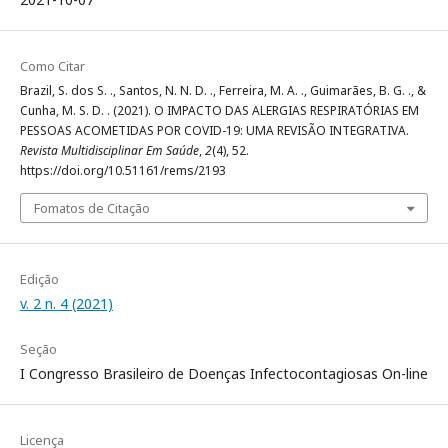
Como Citar
Brazil, S. dos S. ., Santos, N. N. D. ., Ferreira, M. A. ., Guimarães, B. G. ., &
Cunha, M. S. D. . (2021). O IMPACTO DAS ALERGIAS RESPIRATÓRIAS EM
PESSOAS ACOMETIDAS POR COVID-19: UMA REVISÃO INTEGRATIVA.
Revista Multidisciplinar Em Saúde
,
2
(4), 52.
https://doi.org/10.51161/rems/2193
Fomatos de Citação
Edição
v. 2 n. 4 (2021)
Seção
I Congresso Brasileiro de Doenças Infectocontagiosas On-line
Licença