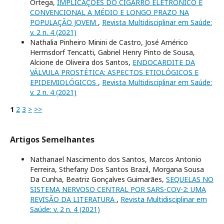
Ortega,
IMPLICAÇÕES DO CIGARRO ELETRÔNICO E
CONVENCIONAL A MÉDIO E LONGO PRAZO NA
POPULAÇÃO JOVEM
,
Revista Multidisciplinar em Saúde:
v. 2 n. 4 (2021)
Nathalia Pinheiro Minini de Castro, José Américo
Hermsdorf Tencatti, Gabriel Henry Pinto de Sousa,
Alcione de Oliveira dos Santos,
ENDOCARDITE DA
VÁLVULA PROSTÉTICA: ASPECTOS ETIOLÓGICOS E
EPIDEMIOLÓGICOS
,
Revista Multidisciplinar em Saúde:
v. 2 n. 4 (2021)
1
2
3
>
>>
Artigos Semelhantes
Nathanael Nascimento dos Santos, Marcos Antonio
Ferreira, Sthefany Dos Santos Brazil, Morgana Sousa
Da Cunha, Beatriz Gonçalves Guimarães,
SEQUELAS NO
SISTEMA NERVOSO CENTRAL POR SARS-COV-2: UMA
REVISÃO DA LITERATURA
,
Revista Multidisciplinar em
Saúde: v. 2 n. 4 (2021)