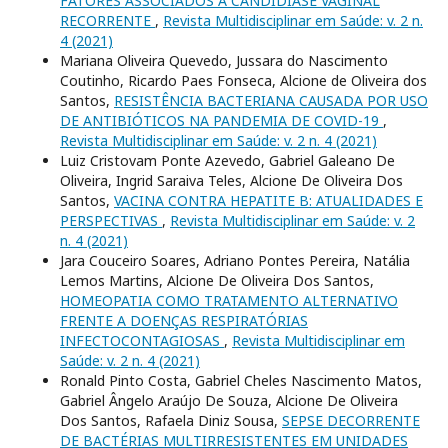
FATORES ASSOCIADOS A CANDIDÍASE VAGINAL
RECORRENTE
,
Revista Multidisciplinar em Saúde: v. 2 n.
4 (2021)
Mariana Oliveira Quevedo, Jussara do Nascimento
Coutinho, Ricardo Paes Fonseca, Alcione de Oliveira dos
Santos,
RESISTÊNCIA BACTERIANA CAUSADA POR USO
DE ANTIBIÓTICOS NA PANDEMIA DE COVID-19
,
Revista Multidisciplinar em Saúde: v. 2 n. 4 (2021)
Luiz Cristovam Ponte Azevedo, Gabriel Galeano De
Oliveira, Ingrid Saraiva Teles, Alcione De Oliveira Dos
Santos,
VACINA CONTRA HEPATITE B: ATUALIDADES E
PERSPECTIVAS
,
Revista Multidisciplinar em Saúde: v. 2
n. 4 (2021)
Jara Couceiro Soares, Adriano Pontes Pereira, Natália
Lemos Martins, Alcione De Oliveira Dos Santos,
HOMEOPATIA COMO TRATAMENTO ALTERNATIVO
FRENTE A DOENÇAS RESPIRATÓRIAS
INFECTOCONTAGIOSAS
,
Revista Multidisciplinar em
Saúde: v. 2 n. 4 (2021)
Ronald Pinto Costa, Gabriel Cheles Nascimento Matos,
Gabriel Ângelo Araújo De Souza, Alcione De Oliveira
Dos Santos, Rafaela Diniz Sousa,
SEPSE DECORRENTE
DE BACTÉRIAS MULTIRRESISTENTES EM UNIDADES