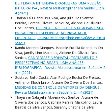
DE TERAPIA INTENSIVA BRASILEIRAS: UMA REVISÃO
INTEGRATIVA
,
Revista Multidisciplinar em Saúde: v. 2 n.
4 (2021)
Thainá Laís Cangussu Silva, Ana Júlia Dos Santos
Pereira, Lorena Oliveira De Souza, Alcione De Oliveira
Dos Santos,
DOENÇAS INFECTOCONTAGIOSAS E SUA
PREVALÊNCIA EM POPULAÇÃO PRIVADA DE
LIBERDADE
,
Revista Multidisciplinar em Saúde: v. 2 n. 4
(2021)
Randu Moreira Marques, Isabelle Eutalia Rodrigues Da
Silva, Jamilly Lino Marques, Alcione De Oliveira Dos
Santos,
CANDIDÍASE NEONATAL, TRATAMENTO E
PERSPECTIVAS NO BRASIL: UMA ANÁLISE
BIBLIOGRÁFICA
,
Revista Multidisciplinar em Saúde: v. 2
n. 4 (2021)
Gustavo Brito Costa, Alan Rodrigo Rocha De Freitas,
Anthenor Kloch Junior, Alcione De Oliveira Dos Santos,
MEDIDAS DE CONTROLE DE VETORES DA DENGUE
,
Revista Multidisciplinar em Saúde: v. 2 n. 4 (2021)
Thayanne Gabryelle Moreira dos Santos, Alcione de
Oliveira dos Santos, Gabriela Pereira Marcolino, Laura
Beatriz da Silva Santos, Susanny Cristina da Silva