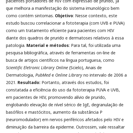
pacientes portadores de HIV com expressão de prurido, já
que melhora a manifestação do sistema imunológico bem
como contém sintomas.
Objetivo
: Nesse contexto, este
estudo buscou correlacionar a fototerapia (com UVB e PUVA)
como um tratamento eficiente para pacientes com HIV
diante dos quadros de prurido e dermatoses relativos à essa
patologia.
Material e métodos
: Para tal, foi utilizada uma
pesquisa bibliográfica, através de ferramentas on-line de
busca de artigos científicos na língua portuguesa, como
Scientific Eletronic Library Online
(Scielo), Anais de
Dermatologia,
PubMed
e
Online Library
no intervalo de 2006 a
2021.
Resultado:
Portanto, através dos estudos, foi
constatada a eficiência do uso da fototerapia PUVA e UVB,
em pacientes de HIV, promovendo alívio de prurido,
englobando elevação de nível sérico de IgE, degranulação de
basófilos e mastócitos, aumento da substância P
(neuromodulador) em nervos periféricos afetados pelo HIV e
diminuição da barreira da epiderme. Outrossim, vale ressaltar