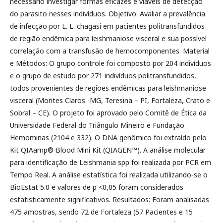
necessário investigar formas eficazes e viáveis de detecção
do parasito nesses indivíduos. Objetivo: Avaliar a prevalência
de infecção por L. L. chagasi em pacientes politransfundidos
de região endêmica para leishmaniose visceral e sua possível
correlação com a transfusão de hemocomponentes. Material
e Métodos: O grupo controle foi composto por 204 indivíduos
e o grupo de estudo por 271 indivíduos politransfundidos,
todos provenientes de regiões endêmicas para leishmaniose
visceral (Montes Claros -MG, Teresina – PI, Fortaleza, Crato e
Sobral – CE). O projeto foi aprovado pelo Comitê de Ética da
Universidade Federal do Triângulo Mineiro e Fundação
Hemominas (2104 e 332). O DNA genômico foi extraído pelo
Kit QIAamp® Blood Mini Kit (QIAGEN™). A análise molecular
para identificação de Leishmania spp foi realizada por PCR em
Tempo Real. A análise estatística foi realizada utilizando-se o
BioEstat 5.0 e valores de p <0,05 foram considerados
estatisticamente significativos. Resultados: Foram analisadas
475 amostras, sendo 72 de Fortaleza (57 Pacientes e 15