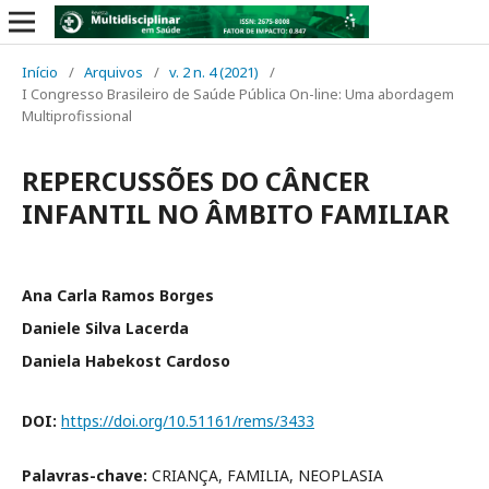
Início
/
Arquivos
/
v. 2 n. 4 (2021)
/
I Congresso Brasileiro de Saúde Pública On-line: Uma abordagem
Multiprofissional
REPERCUSSÕES DO CÂNCER
INFANTIL NO ÂMBITO FAMILIAR
Ana Carla Ramos Borges
Daniele Silva Lacerda
Daniela Habekost Cardoso
DOI:
https://doi.org/10.51161/rems/3433
Palavras-chave:
CRIANÇA, FAMILIA, NEOPLASIA