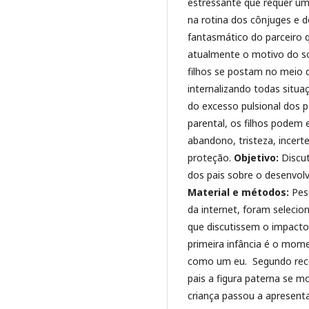
estressante que requer um
na rotina dos cônjuges e do
fantasmático do parceiro 
atualmente o motivo do so
filhos se postam no meio 
internalizando todas situ
do excesso pulsional dos p
parental, os filhos podem 
abandono, tristeza, incerte
proteção.
Objetivo:
Discut
dos pais sobre o desenvolv
Material e métodos:
Pesq
da internet, foram selecio
que discutissem o impacto 
primeira infância é o mom
como um eu. Segundo reco
pais a figura paterna se 
criança passou a apresent