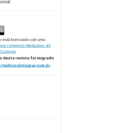
sional
o está licenciado sob uma
tive Commons Attribution 4.0
l License
.
 desta revista foi migrado
://editoraintegrar.com.br