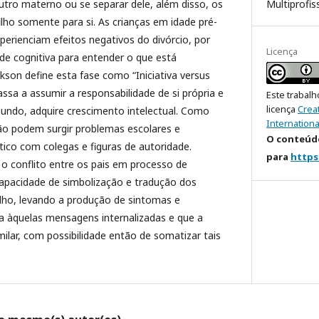
Multiprofis
tro materno ou se separar dele, além disso, os
lho somente para si. As crianças em idade pré-
perienciam efeitos negativos do divórcio, por
Licença
e cognitiva para entender o que está
ikson define esta fase como “Iniciativa versus
assa a assumir a responsabilidade de si própria e
Este trabalh
licença
Crea
undo, adquire crescimento intelectual. Como
Internationa
o podem surgir problemas escolares e
O conteúdo
co com colegas e figuras de autoridade.
para
https
 conflito entre os pais em processo de
apacidade de simbolização e tradução dos
ilho, levando a produção de sintomas e
 àquelas mensagens internalizadas e que a
ilar, com possibilidade então de somatizar tais