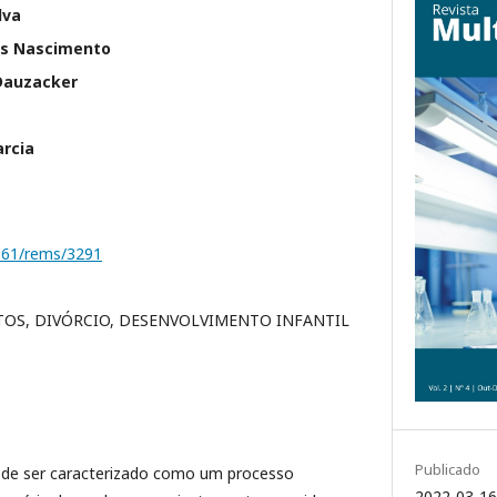
lva
ues Nascimento
Dauzacker
arcia
1161/rems/3291
TOS, DIVÓRCIO, DESENVOLVIMENTO INFANTIL
Publicado
ode ser caracterizado como um processo
2022-03-16