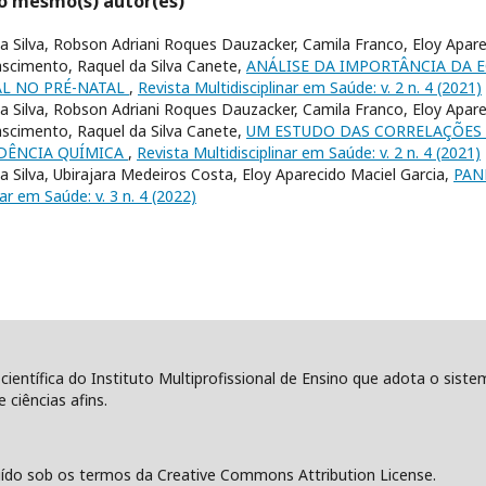
lo mesmo(s) autor(es)
 Silva, Robson Adriani Roques Dauzacker, Camila Franco, Eloy Aparec
ascimento, Raquel da Silva Canete,
ANÁLISE DA IMPORTÂNCIA DA 
L NO PRÉ-NATAL
,
Revista Multidisciplinar em Saúde: v. 2 n. 4 (2021)
 Silva, Robson Adriani Roques Dauzacker, Camila Franco, Eloy Aparec
ascimento, Raquel da Silva Canete,
UM ESTUDO DAS CORRELAÇÕE
NDÊNCIA QUÍMICA
,
Revista Multidisciplinar em Saúde: v. 2 n. 4 (2021)
 Silva, Ubirajara Medeiros Costa, Eloy Aparecido Maciel Garcia,
PAN
nar em Saúde: v. 3 n. 4 (2022)
 científica do Instituto Multiprofissional de Ensino que adota o sist
 ciências afins.
ído sob os termos da Creative Commons Attribution License.