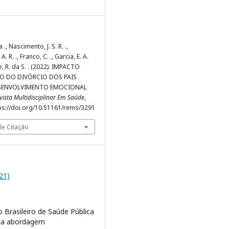
 ., Nascimento, J. S. R. .,
A. R. ., Franco, C. ., Garcia, E. A.
e, R. da S. . (2022). IMPACTO
O DO DIVÓRCIO DOS PAIS
SENVOLVIMENTO EMOCIONAL
vista Multidisciplinar Em Saúde
,
ttps://doi.org/10.51161/rems/3291
e Citação
021)
 Brasileiro de Saúde Pública
ma abordagem