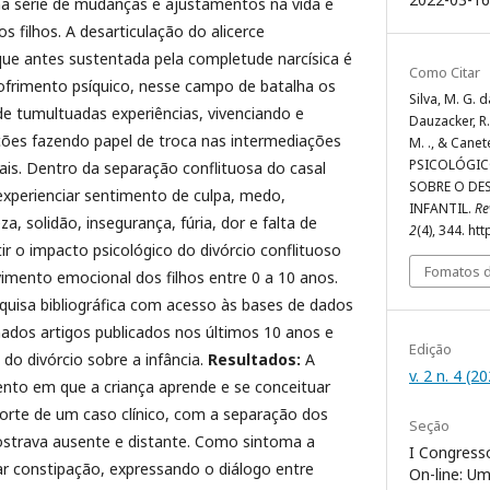
a série de mudanças e ajustamentos na vida e
s filhos. A desarticulação do alicerce
que antes sustentada pela completude narcísica é
Como Citar
frimento psíquico, nesse campo de batalha os
Silva, M. G. da
de tumultuadas experiências, vivenciando e
Dauzacker, R. 
ações fazendo papel de troca nas intermediações
M. ., & Canet
PSICOLÓGIC
ais. Dentro da separação conflituosa do casal
SOBRE O DE
experienciar sentimento de culpa, medo,
INFANTIL.
Re
za, solidão, insegurança, fúria, dor e falta de
2
(4), 344. h
ir o impacto psicológico do divórcio conflituoso
Fomatos d
imento emocional dos filhos entre 0 a 10 anos.
uisa bibliográfica com acesso às bases de dados
nados artigos publicados nos últimos 10 anos e
Edição
do divórcio sobre a infância.
Resultados:
A
v. 2 n. 4 (2
ento em que a criança aprende e se conceituar
rte de um caso clínico, com a separação dos
Seção
mostrava ausente e distante. Como sintoma a
I Congresso
ar constipação, expressando o diálogo entre
On-line: U