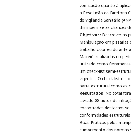
verificação quanto à aplic
a Resolução da Diretoria 
de Vigilância Sanitária (A
diminuem-se as chances da
Objetivos:
Descrever as pr
Manipulação em pizzarias
trabalho ocorreu durante as
Maceió, realizadas no per
utilizado como ferramenta 
um check-list semi-estrut
vigentes. O check-list é c
parte estrutural como as co
Resultados:
No total fora
lavrado 08 autos de infraçã
encontradas destacam-se a 
conformidades estruturais
Boas Práticas pelos manip
cumprimento das normas sa