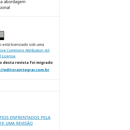
ma abordagem
sional
o está licenciado sob uma
tive Commons Attribution 4.0
l License
.
 desta revista foi migrado
://editoraintegrar.com.br
FIOS ENFRENTADOS PELA
9: UMA REVISÃO