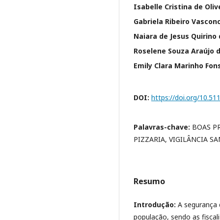
Isabelle Cristina de Oliv
Gabriela Ribeiro Vascon
Naiara de Jesus Quirino
Roselene Souza Araújo 
Emily Clara Marinho Fon
DOI:
https://doi.org/10.5
Palavras-chave:
BOAS P
PIZZARIA, VIGILÂNCIA S
Resumo
Introdução:
A segurança d
população, sendo as fisca