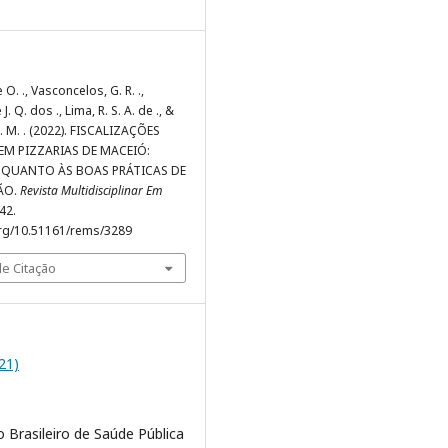
de O. ., Vasconcelos, G. R. .,
J. Q. dos ., Lima, R. S. A. de ., &
C. M. . (2022). FISCALIZAÇÕES
EM PIZZARIAS DE MACEIÓ:
 QUANTO ÀS BOAS PRÁTICAS DE
ÃO.
Revista Multidisciplinar Em
342.
org/10.51161/rems/3289
e Citação
021)
 Brasileiro de Saúde Pública