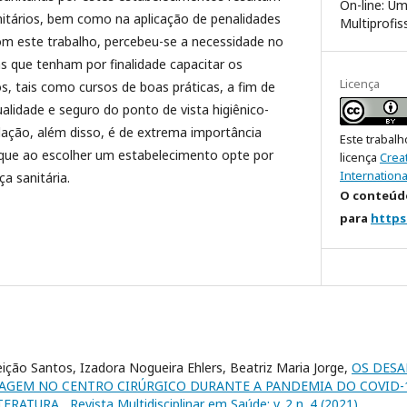
On-line: U
nitários, bem como na aplicação de penalidades
Multiprofis
Com este trabalho, percebeu-se a necessidade no
s que tenham por finalidade capacitar os
Licença
, tais como cursos de boas práticas, a fim de
lidade e seguro do ponto de vista higiênico-
lação, além disso, é de extrema importância
Este trabalh
 que ao escolher um estabelecimento opte por
licença
Crea
Internationa
a sanitária.
O conteúdo
para
https
ição Santos, Izadora Nogueira Ehlers, Beatriz Maria Jorge,
OS DESA
AGEM NO CENTRO CIRÚRGICO DURANTE A PANDEMIA DO COVID-1
ITERATURA
,
Revista Multidisciplinar em Saúde: v. 2 n. 4 (2021)