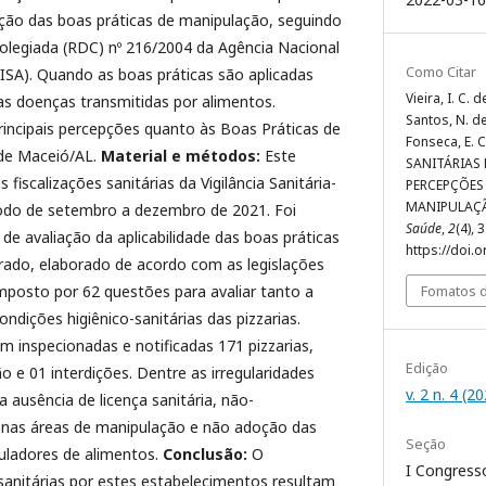
ação das boas práticas de manipulação, seguindo
Colegiada (RDC) nº 216/2004 da Agência Nacional
Como Citar
NVISA). Quando as boas práticas são aplicadas
Vieira, I. C. 
s doenças transmitidas por alimentos.
Santos, N. de 
incipais percepções quanto às Boas Práticas de
Fonseca, E. 
 de Maceió/AL.
Material e métodos:
Este
SANITÁRIAS 
 fiscalizações sanitárias da Vigilância Sanitária-
PERCEPÇÕES
MANIPULAÇ
íodo de setembro a dezembro de 2021. Foi
Saúde
,
2
(4), 
de avaliação da aplicabilidade das boas práticas
https://doi.
urado, elaborado de acordo com as legislações
Fomatos d
omposto por 62 questões para avaliar tanto a
ndições higiênico-sanitárias das pizzarias.
m inspecionadas e notificadas 171 pizzarias,
Edição
o e 01 interdições. Dentre as irregularidades
v. 2 n. 4 (2
ausência de licença sanitária, não-
 nas áreas de manipulação e não adoção das
Seção
uladores de alimentos.
Conclusão:
O
I Congresso
nitárias por estes estabelecimentos resultam