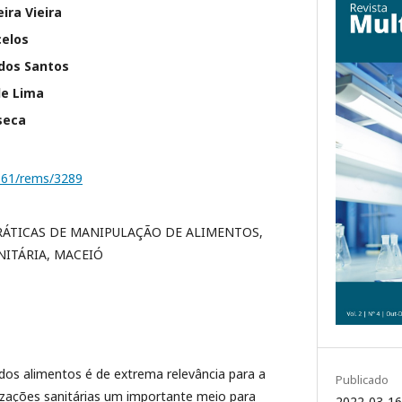
eira Vieira
celos
 dos Santos
de Lima
seca
1161/rems/3289
RÁTICAS DE MANIPULAÇÃO DE ALIMENTOS,
ANITÁRIA, MACEIÓ
os alimentos é de extrema relevância para a
Publicado
lizações sanitárias um importante meio para
2022-03-16