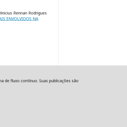
Vinicius Rennan Rodrigues
AIS ENVOLVIDOS NA
ema de fluxo contínuo. Suas publicações são