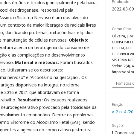
Publicado
o dos órgãos e tecidos (principalmente pela baixa
2022-03-09
cool-desidrogenase, responsável pela
 Assim, o Sistema Nervoso é um dos alvos do
m contexto de maior liberação de radicais livres
Como Citar
o, danificando proteínas, mitocôndrias e lipídios
Oliveira, J. M
e manutenção de células nervosas.
Objetivo:
CONSUMO D
teratura acerca da teratogenia do consumo de
GESTAÇÃO E
DESENVOLV
ação e as complicações no desenvolvimento
SISTEMA NE
nervoso.
Material e métodos:
Foram buscados
Saúde
,
2
(4), 4
o. Utilizaram-se os descritores:
https://doi.
ma nervoso” e “Alcoolismo na gestação”. Os
Fomatos d
 artigos disponíveis na íntegra, no idioma
 de 2016 e 2021 que abordavam de forma
trabalho.
Resultados:
Os estudos realizados
Edição
neurodegenerativo provocado pela toxicidade da
v. 2 n. 4 (2
envolvimento embrionário. Dentre os problemas
o termo Síndrome do Alcoolismo Fetal (SAF), sendo
Seção
quentes a agenesia do corpo caloso (estrutura
I Congress