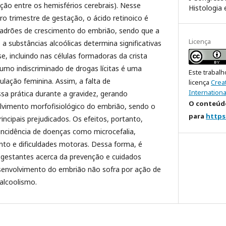
ção entre os hemisférios cerebrais). Nesse
Histologia
ro trimestre de gestação, o ácido retinoico é
padrões de crescimento do embrião, sendo que a
Licença
 a substâncias alcoólicas determina significativas
, incluindo nas células formadoras da crista
mo indiscriminado de drogas lícitas é uma
Este trabalh
ulação feminina. Assim, a falta de
licença
Crea
Internationa
ssa prática durante a gravidez, gerando
O conteúdo
vimento morfofisiológico do embrião, sendo o
para
https
ncipais prejudicados. Os efeitos, portanto,
ncidência de doenças como microcefalia,
to e dificuldades motoras. Dessa forma, é
s gestantes acerca da prevenção e cuidados
senvolvimento do embrião não sofra por ação de
alcoolismo.