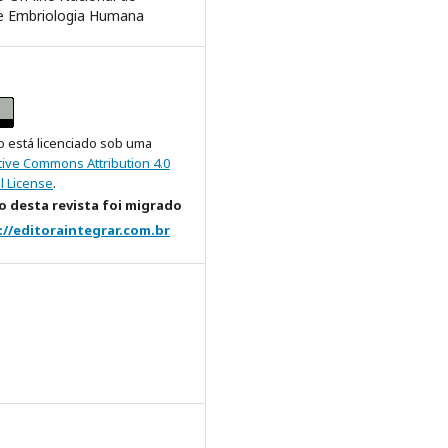
 e Embriologia Humana
o está licenciado sob uma
tive Commons Attribution 4.0
l License
.
 desta revista foi migrado
://editoraintegrar.com.br