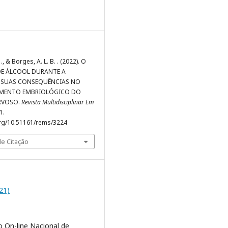
. ., & Borges, A. L. B. . (2022). O
E ÁLCOOL DURANTE A
 SUAS CONSEQUÊNCIAS NO
IMENTO EMBRIOLÓGICO DO
RVOSO.
Revista Multidisciplinar Em
1.
org/10.51161/rems/3224
e Citação
021)
o On-line Nacional de