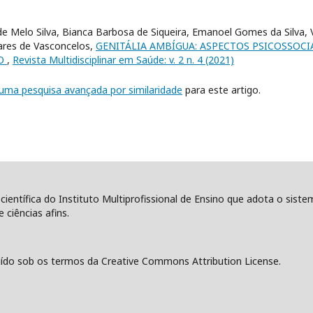
e Melo Silva, Bianca Barbosa de Siqueira, Emanoel Gomes da Silva, 
ares de Vasconcelos,
GENITÁLIA AMBÍGUA: ASPECTOS PSICOSSOCI
XO
,
Revista Multidisciplinar em Saúde: v. 2 n. 4 (2021)
r uma pesquisa avançada por similaridade
para este artigo.
 científica do Instituto Multiprofissional de Ensino que adota o sist
 ciências afins.
ído sob os termos da Creative Commons Attribution License.