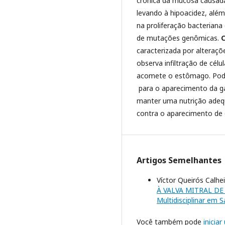
crônica da mucosa causada 
levando à hipoacidez, além
na proliferação bacteriana
de mutações genômicas.
caracterizada por alteraçõ
observa infiltração de cél
acomete o estômago. Pode-
para o aparecimento da gas
manter uma nutrição adeq
contra o aparecimento de g
Artigos Semelhantes
Víctor Queirós Calh
À VALVA MITRAL D
Multidisciplinar em Sa
Você também pode
inicia