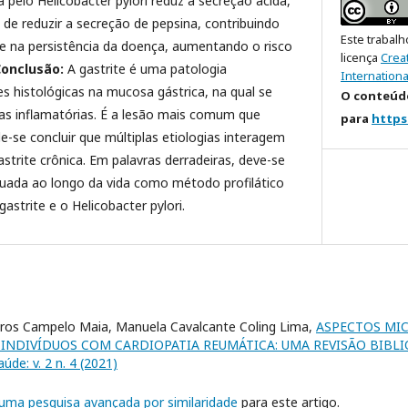
pelo Helicobacter pylori reduz a secreção ácida,
 de reduzir a secreção de pepsina, contribuindo
Este trabalh
 e na persistência da doença, aumentando o risco
licença
Crea
Conclusão:
A gastrite é uma patologia
Internationa
es histológicas na mucosa gástrica, na qual se
O conteúdo
ulas inflamatórias. É a lesão mais comum que
para
https
se concluir que múltiplas etiologias interagem
trite crônica. Em palavras derradeiras, deve-se
uada ao longo da vida como método profilático
astrite e o Helicobacter pylori.
eiros Campelo Maia, Manuela Cavalcante Coling Lima,
ASPECTOS MI
E INDIVÍDUOS COM CARDIOPATIA REUMÁTICA: UMA REVISÃO BIBL
úde: v. 2 n. 4 (2021)
r uma pesquisa avançada por similaridade
para este artigo.