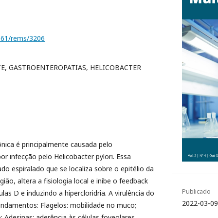
1161/rems/3206
TE, GASTROENTEROPATIAS, HELICOBACTER
ônica é principalmente causada pelo
por infecção pelo Helicobacter pylori. Essa
ado espiralado que se localiza sobre o epitélio da
ião, altera a fisiologia local e inibe o feedback
Publicado
las D e induzindo a hipercloridria. A virulência do
2022-03-09
fundamentos: Flagelos: mobilidade no muco;
; Adesinas: aderência às células foveolares