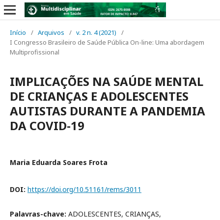
Início
/
Arquivos
/
v. 2 n. 4 (2021)
/
I Congresso Brasileiro de Saúde Pública On-line: Uma abordagem
Multiprofissional
IMPLICAÇÕES NA SAÚDE MENTAL
DE CRIANÇAS E ADOLESCENTES
AUTISTAS DURANTE A PANDEMIA
DA COVID-19
Maria Eduarda Soares Frota
DOI:
https://doi.org/10.51161/rems/3011
Palavras-chave:
ADOLESCENTES, CRIANÇAS,