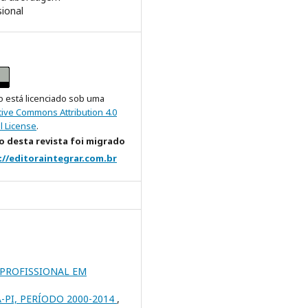
sional
o está licenciado sob uma
tive Commons Attribution 4.0
l License
.
 desta revista foi migrado
://editoraintegrar.com.br
IPROFISSIONAL EM
PI, PERÍODO 2000-2014
,