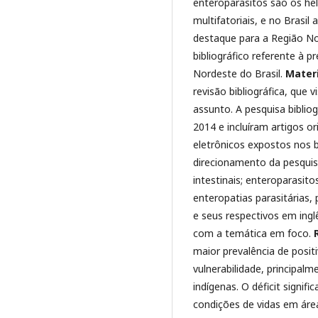
enteroparasitos são os he
multifatoriais, e no Brasil 
destaque para a Região N
bibliográfico referente à p
Nordeste do Brasil.
Mater
revisão bibliográfica, que v
assunto. A pesquisa biblio
2014 e incluíram artigos or
eletrônicos expostos nos
direcionamento da pesquisa
intestinais; enteroparasito
enteropatias parasitárias,
e seus respectivos em ingl
com a temática em foco.
maior prevalência de posit
vulnerabilidade, principalm
indígenas. O déficit signif
condições de vidas em área