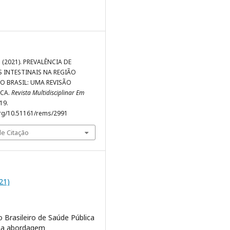
R. . (2021). PREVALÊNCIA DE
 INTESTINAIS NA REGIÃO
O BRASIL: UMA REVISÃO
ICA.
Revista Multidisciplinar Em
219.
org/10.51161/rems/2991
e Citação
021)
 Brasileiro de Saúde Pública
ma abordagem