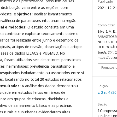
lmintos e os protozoários, possuem causas
Publicado
a distribuição varia entre as regiões, com
2021-12-21
ordeste.
Objetivos:
Realizar levantamento
revalência de parasitoses intestinais na região
Como Citar
ial e métodos:
O estudo consiste em uma
Silva, I. M. 
isa contribuir e explicitar teoricamente sobre o
PARASITOSES
gráfica foi realizada entre junho e dezembro de
NORDESTE D
iginais, artigos de revisão, dissertações e artigos
BIBLIOGRÁF
Saúde
,
2
(4), 
 bases de dados LILACS e PUBMED. No
https://doi.
, foram utilizados seis descritores: parasitoses
ses; helmintíases; prevalência; parasitismo; e
Fomatos d
 pesquisados isoladamente ou associados entre si
ês, localizando no total 20 estudos relacionados
Resultados:
A análise dos dados demonstrou
Edição
v. 2 n. 4 (2
ividade em estudos feitos em áreas de
ente em grupos de crianças, ribeirinhos e
Seção
icativo de saneamento básico e as precárias
I Congresso
s rurais e suburbanas evidenciaram altas
On-line: U