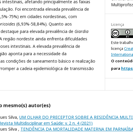
 intestinais, afetando principalmente as faixas
Multiprofis
ulação. Foi encontrada elevada prevalência de
(36,5%-75%) em cidades nordestinas, com
ricoides
(6,93%-58,84%). Quanto aos
Licença
 destaque para elevada prevalência de
Giardia
A região nordeste ainda enfrenta dificuldades
Este trabalh
oses intestinais. A elevada prevalência de
licença
Crea
gião aponta para a necessidade da
Internationa
O conteúdo
das condições de saneamento básico e realização
para
https
rromper a cadeia epidemiológica de transmissão
lo mesmo(s) autor(es)
gues Silva,
UM OLHAR DO PRECEPTOR SOBRE A RESIDÊNCIA MULT
Revista Multidisciplinar em Saúde: v. 2 n. 4 (2021)
ues Silva ,
TENDÊNCIA DA MORTALIDADE MATERNA EM PARNAÍBA-