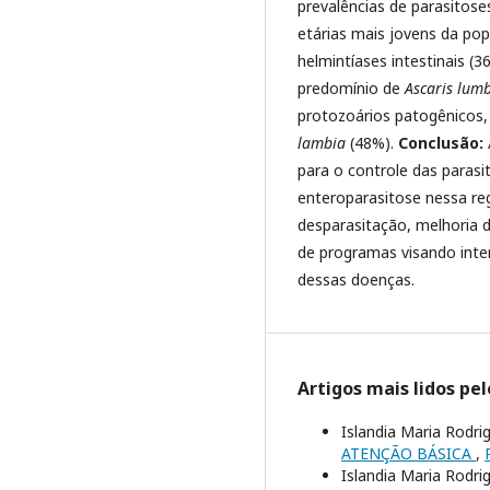
prevalências de parasitoses
etárias mais jovens da pop
helmintíases intestinais 
predomínio de
Ascaris lumb
protozoários patogênicos,
lambia
(48%).
Conclusão:
para o controle das parasit
enteroparasitose nessa re
desparasitação, melhoria 
de programas visando inte
dessas doenças.
Artigos mais lidos pe
Islandia Maria Rodri
ATENÇÃO BÁSICA
,
Islandia Maria Rodrig