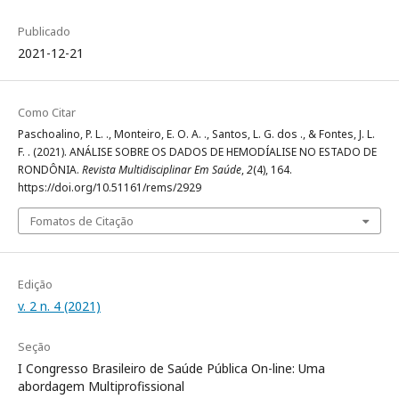
Publicado
2021-12-21
Como Citar
Paschoalino, P. L. ., Monteiro, E. O. A. ., Santos, L. G. dos ., & Fontes, J. L.
F. . (2021). ANÁLISE SOBRE OS DADOS DE HEMODÍALISE NO ESTADO DE
RONDÔNIA.
Revista Multidisciplinar Em Saúde
,
2
(4), 164.
https://doi.org/10.51161/rems/2929
Fomatos de Citação
Edição
v. 2 n. 4 (2021)
Seção
I Congresso Brasileiro de Saúde Pública On-line: Uma
abordagem Multiprofissional