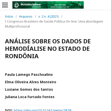
Início
/
Arquivos
/
v. 2 n. 4 (2021)
/
I Congresso Brasileiro de Saúde Pública On-line: Uma abordagem
Multiprofissional
ANÁLISE SOBRE OS DADOS DE
HEMODÍALISE NO ESTADO DE
RONDÔNIA
Paula Lamego Paschoalino
Elma Oliveira Alves Monteiro
Lusiane Gomes dos Santos
Juliana Loca Furtado Fontes
DOI:
https://doi.org/10.51161/rems/2929