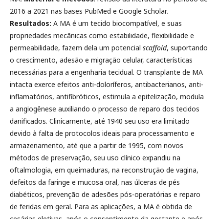
2016 a 2021 nas bases PubMed e Google Scholar
.
Resultados:
A MA é um tecido biocompatível, e suas
propriedades mecânicas como estabilidade, flexibilidade e
permeabilidade, fazem dela um potencial
scaffold
, suportando
o crescimento, adesão e migração celular, características
necessárias para a engenharia tecidual. O transplante de MA
intacta exerce efeitos anti-doloríferos, antibacterianos, anti-
inflamatórios, antifibróticos, estimula a epitelização, modula
a angiogênese auxiliando o processo de reparo dos tecidos
danificados. Clinicamente, até 1940 seu uso era limitado
devido à falta de protocolos ideais para processamento e
armazenamento, até que a partir de 1995, com novos
métodos de preservação, seu uso clínico expandiu na
oftalmologia, em queimaduras, na reconstrução de vagina,
defeitos da faringe e mucosa oral, nas úlceras de pés
diabéticos, prevenção de adesões pós-operatórias e reparo
de feridas em geral. Para as aplicações, a MA é obtida de
cesárias eletivas, após o consentimento da gestante e após