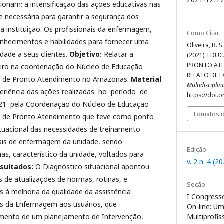
cionam; a intensificação das ações educativas nas
se necessária para garantir a segurança dos
da instituição. Os profissionais da enfermagem,
Como Citar
nhecimentos e habilidades para fornecer uma
Oliveira, B. S.
idade a seus clientes.
Objetivo:
Relatar a
(2021). ED
PRONTO AT
eiro na coordenação do Núcleo de Educação
RELATO DE E
o de Pronto Atendimento no Amazonas.
Material
Multidiscipli
eriência das ações realizadas no período de
https://doi.
21 pela Coordenação do Núcleo de Educação
Fomatos d
 de Pronto Atendimento que teve como ponto
ituacional das necessidades de treinamento
nais de enfermagem da unidade, sendo
Edição
as, característico da unidade, voltados para
v. 2 n. 4 (2
sultados:
O Diagnóstico situacional apontou
s de atualizações de normas, rotinas, e
Seção
 à melhoria da qualidade da assistência
I Congresso
ais da Enfermagem aos usuários, que
On-line: U
Multiprofis
mento de um planejamento de Intervenção,