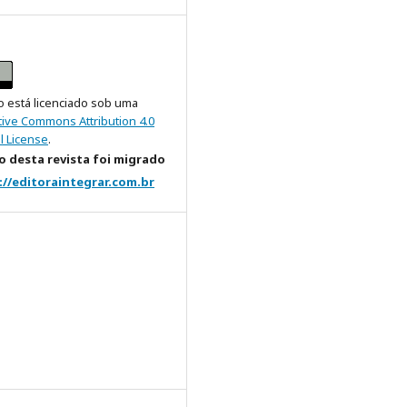
o está licenciado sob uma
tive Commons Attribution 4.0
l License
.
 desta revista foi migrado
://editoraintegrar.com.br