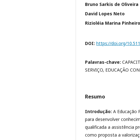
Bruno Sarkis de Oliveira
David Lopes Neto
Rizioléia Marina Pinheir
DOI:
https://doi.org/10.5
Palavras-chave:
CAPACI
SERVIÇO, EDUCAÇÃO CO
Resumo
Introdução:
A Educação P
para desenvolver conhecim
qualificada a assistência 
como proposta a valorizaçã