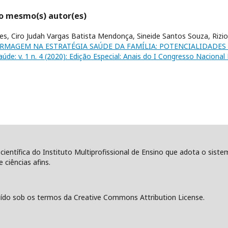
lo mesmo(s) autor(es)
es, Ciro Judah Vargas Batista Mendonça, Sineide Santos Souza, Riziol
RMAGEM NA ESTRATÉGIA SAÚDE DA FAMÍLIA: POTENCIALIDADES
aúde: v. 1 n. 4 (2020): Edição Especial: Anais do I Congresso Nacional 
 científica do Instituto Multiprofissional de Ensino que adota o sist
 ciências afins.
ído sob os termos da Creative Commons Attribution License.