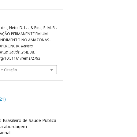
 de ., Neto, D. L. ., & Pina, R. M. P. .
UCAÇÃO PERMANENTE EM UM
ENDIMENTO NO AMAZONAS-
XPERIÊNCIA.
Revista
nar Em Saúde
,
2
(4), 38.
org/10.51161/rems/2793
e Citação
021)
 Brasileiro de Saúde Pública
ma abordagem
sional