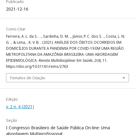
Publicado
2021-12-16
Como Citar
Ferreira, A. L. da S. . ., Sardinha, D. M. ., Júnior, P. C. dos S. ., Costa, L. N.
G. ., & Lima, . K. V. B. . (2021). ANÁLISE DOS ÓBITOS OCORRIDOS EM
DOMICÍLIOS DURANTE A PANDEMIA POR COVID-19 EM UMA REGIÃO
METROPOLITANA DA AMAZÔNIA BRASILEIRA: UMA ABORDAGEM
EPIDEMIOLÓGICA.
Revista Multidisciplinar Em Saúde
,
2
(4), 11.
https://doi.org/10.51161/rems/2763
Fomatos de Citação
Edição
v. 2 n. 4 (2021)
Seção
I Congresso Brasileiro de Saúde Pública On-line: Uma
abordagem Multiprofissional