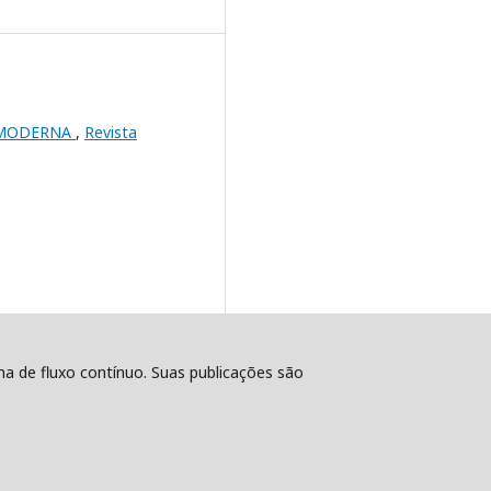
R MODERNA
,
Revista
ema de fluxo contínuo. Suas publicações são