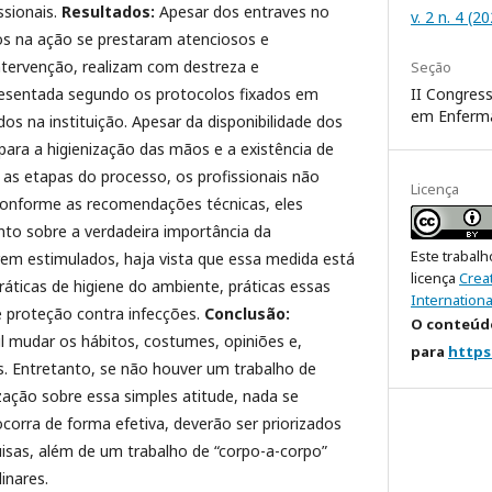
ssionais.
Resultados:
Apesar dos entraves no
v. 2 n. 4 (2
dos na ação se prestaram atenciosos e
ntervenção, realizam com destreza e
Seção
II Congress
resentada segundo os protocolos fixados em
em Enferm
os na instituição. Apesar da disponibilidade dos
ara a higienização das mãos e a existência de
as etapas do processo, os profissionais não
Licença
conforme as recomendações técnicas, eles
to sobre a verdadeira importância da
Este trabalh
rem estimulados, haja vista que essa medida está
licença
Crea
áticas de higiene do ambiente, práticas essas
Internationa
e proteção contra infecções.
Conclusão:
O conteúdo
l mudar os hábitos, costumes, opiniões e,
para
https
s. Entretanto, se não houver um trabalho de
ização sobre essa simples atitude, nada se
ocorra de forma efetiva, deverão ser priorizados
uisas, além de um trabalho de “corpo-a-corpo”
inares.