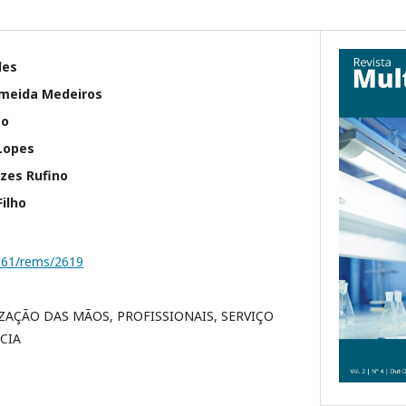
des
lmeida Medeiros
ão
Lopes
zes Rufino
ilho
1161/rems/2619
ZAÇÃO DAS MÃOS, PROFISSIONAIS, SERVIÇO
CIA