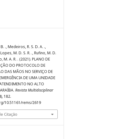
B. ., Medeiros, R. S. D. A. .,
, Lopes, M. D. S. R. ., Rufino, M. D.
ho, M. A. R. . (2021). PLANO DE
AÇÃO DO PROTOCOLO DE
ÃO DAS MÃOS NO SERVIÇO DE
 EMERGÊNCIA DE UMA UNIDADE
 ATENDIMENTO NO ALTO
PARAÍBA.
Revista Multidisciplinar
4), 182.
org/10.51161/rems/2619
e Citação