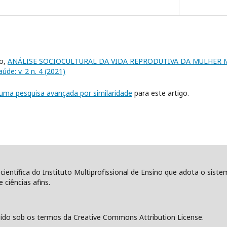
no,
ANÁLISE SOCIOCULTURAL DA VIDA REPRODUTIVA DA MULHE
úde: v. 2 n. 4 (2021)
r uma pesquisa avançada por similaridade
para este artigo.
 científica do Instituto Multiprofissional de Ensino que adota o sist
 ciências afins.
ído sob os termos da Creative Commons Attribution License.