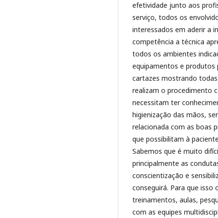
efetividade junto aos profi
serviço, todos os envolvi
interessados em aderir a i
competência a técnica ap
todos os ambientes indicad
equipamentos e produtos p
cartazes mostrando todas 
realizam o procedimento 
necessitam ter conhecimen
higienização das mãos, se
relacionada com as boas pr
que possibilitam à pacient
Sabemos que é muito difíci
principalmente as conduta
conscientização e sensibil
conseguirá. Para que isso 
treinamentos, aulas, pesq
com as equipes multidiscipl