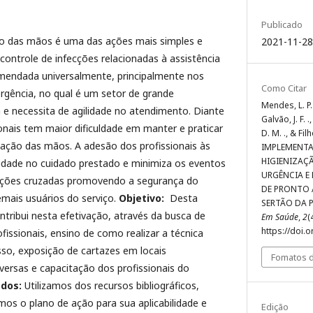
Publicado
ão das mãos é uma das ações mais simples e
2021-11-28
controle de infecções relacionadas à assistência
comendada universalmente, principalmente nos
Como Citar
rgência, no qual é um setor de grande
Mendes, L. P. 
 e necessita de agilidade no atendimento. Diante
Galvão, J. F. .
ionais tem maior dificuldade em manter e praticar
D. M. ., & Fil
zação das mãos. A adesão dos profissionais às
IMPLEMENT
HIGIENIZAÇ
lidade no cuidado prestado e minimiza os eventos
URGÊNCIA E
ecções cruzadas promovendo a segurança do
DE PRONTO
emais usuários do serviço.
Objetivo:
Desta
SERTÃO DA 
tribui nesta efetivação, através da busca de
Em Saúde
,
2
(
https://doi.
fissionais, ensino de como realizar a técnica
so, exposição de cartazes em locais
Fomatos d
versas e capacitação dos profissionais do
odos:
Utilizamos dos recursos bibliográficos,
os o plano de ação para sua aplicabilidade e
Edição