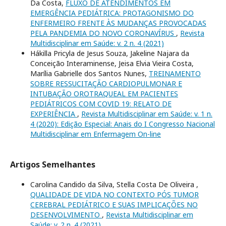
Da Costa,
FLUXO DE ATENDIMENTOS EM
EMERGÊNCIA PEDIÁTRICA: PROTAGONISMO DO
ENFERMEIRO FRENTE ÀS MUDANÇAS PROVOCADAS
PELA PANDEMIA DO NOVO CORONAVÍRUS
,
Revista
Multidisciplinar em Saúde: v. 2 n. 4 (2021)
Hákilla Pricyla de Jesus Souza, Jakeline Najara da
Conceição Interaminense, Jeisa Elvia Vieira Costa,
Marília Gabrielle dos Santos Nunes,
TREINAMENTO
SOBRE RESSUCITAÇÃO CARDIOPULMONAR E
INTUBAÇÃO OROTRAQUEAL EM PACIENTES
PEDIÁTRICOS COM COVID 19: RELATO DE
EXPERIÊNCIA
,
Revista Multidisciplinar em Saúde: v. 1 n.
4 (2020): Edição Especial: Anais do I Congresso Nacional
Multidisciplinar em Enfermagem On-line
Artigos Semelhantes
Carolina Candido da Silva, Stella Costa De Oliveira ,
QUALIDADE DE VIDA NO CONTEXTO PÓS TUMOR
CEREBRAL PEDIÁTRICO E SUAS IMPLICAÇÕES NO
DESENVOLVIMENTO
,
Revista Multidisciplinar em
Saúde: v. 2 n. 4 (2021)