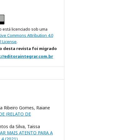
o está licenciado sob uma
tive Commons Attribution 4.0
l License
.
 desta revista foi migrado
://editoraintegrar.com.br
sa Ribeiro Gomes, Raiane
DE (RELATO DE
tos da Silva, Taissa
AR MAIS ATENTO PARA A
. 4 (2021)