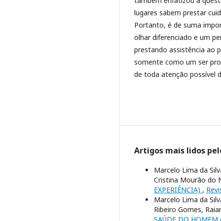
também enfatizou a questã
lugares sabem prestar cu
Portanto, é de suma impor
olhar diferenciado e um pe
prestando assistência ao 
somente como um ser prog
de toda atenção possível d
Artigos mais lidos pe
Marcelo Lima da Silv
Cristina Mourão do
EXPERIÊNCIA)
,
Revi
Marcelo Lima da Silva
Ribeiro Gomes, Raia
SAÚDE DO HOMEM (