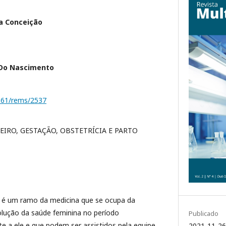
a Conceição
 Do Nascimento
1161/rems/2537
IRO, GESTAÇÃO, OBSTETRÍCIA E PARTO
a é um ramo da medicina que se ocupa da
olução da saúde feminina no período
Publicado
 a ele e que podem ser assistidos pela equipe
2021-11-26