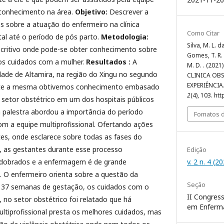
 conhecimento na área.
Objetivo:
Descrever a
s sobre a atuação do enfermeiro na clínica
Como Citar
tal até o período de pós parto.
Metodologia:
Silva, M. L. da
critivo onde pode-se obter conhecimento sobre
Gomes, T. R. .
s cuidados com a mulher.
Resultados
:
A
M. D. . (20
cidade de Altamira, na região do Xingu no segundo
CLINICA OBS
EXPERIÊNCIA
nte a mesma obtivemos conhecimento embasado
2
(4), 103. h
setor obstétrico em um dos hospitais públicos
a palestra abordou a importância do período
Fomatos d
om a equipe multiprofissional. Ofertando ações
es, onde esclarece sobre todas as fases do
s, as gestantes durante esse processo
Edição
v. 2 n. 4 (2
edobrados e a enfermagem é de grande
 O enfermeiro orienta sobre a questão da
Seção
 37 semanas de gestação, os cuidados com o
II Congress
 no setor obstétrico foi relatado que há
em Enferm
ltiprofissional presta os melhores cuidados, mas