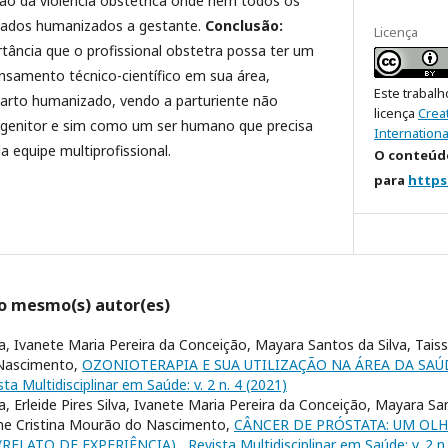
o da violência obstétrica onde nem todos os
idados humanizados a gestante.
Conclusão:
Licença
tância que o profissional obstetra possa ter um
nsamento técnico-científico em sua área,
Este trabalh
parto humanizado, vendo a parturiente não
licença
Crea
enitor e sim como um ser humano que precisa
Internationa
a equipe multiprofissional.
O conteúdo
para
https
lo mesmo(s) autor(es)
a, Ivanete Maria Pereira da Conceição, Mayara Santos da Silva, Tais
 Nascimento,
OZONIOTERAPIA E SUA UTILIZAÇÃO NA ÁREA DA SAÚ
sta Multidisciplinar em Saúde: v. 2 n. 4 (2021)
, Erleide Pires Silva, Ivanete Maria Pereira da Conceição, Mayara San
ne Cristina Mourão do Nascimento,
CÂNCER DE PRÓSTATA: UM OLH
RELATO DE EXPERIÊNCIA)
,
Revista Multidisciplinar em Saúde: v. 2 n