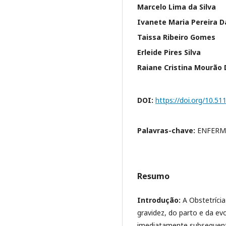
Marcelo Lima da Silva
Ivanete Maria Pereira D
Taissa Ribeiro Gomes
Erleide Pires Silva
Raiane Cristina Mourão
DOI:
https://doi.org/10.5
Palavras-chave:
ENFERME
Resumo
Introdução:
A Obstetríci
gravidez, do parto e da ev
imediatamente subsequente