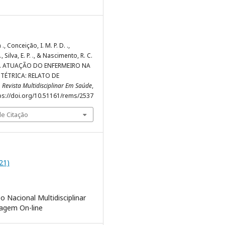
 ., Conceição, I. M. P. D. .,
, Silva, E. P. ., & Nascimento, R. C.
21). ATUAÇÃO DO ENFERMEIRO NA
TÉTRICA: RELATO DE
.
Revista Multidisciplinar Em Saúde
,
ttps://doi.org/10.51161/rems/2537
e Citação
021)
o Nacional Multidisciplinar
agem On-line