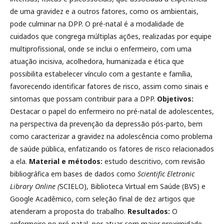
de uma gravidez e a outros fatores, como os ambientais,
pode culminar na DPP. O pré-natal é a modalidade de
cuidados que congrega múltiplas ações, realizadas por equipe
multiprofissional, onde se inclui o enfermeiro, com uma
atuação incisiva, acolhedora, humanizada e ética que
possibilita estabelecer vínculo com a gestante e família,
favorecendo identificar fatores de risco, assim como sinais e
sintomas que possam contribuir para a DPP.
Objetivos:
Destacar o papel do enfermeiro no pré-natal de adolescentes,
na perspectiva da prevenção da depressão pós-parto, bem
como caracterizar a gravidez na adolescência como problema
de saúde pública, enfatizando os fatores de risco relacionados
a ela.
Material e métodos:
estudo descritivo, com revisão
bibliográfica em bases de dados como
Scientific Eletronic
Library Online (
SCIELO), Biblioteca Virtual em Saúde (BVS) e
Google Acadêmico, com seleção final de dez artigos que
atenderam a proposta do trabalho.
Resultados:
O
enfermeiro no pré-natal, por atuar com maior proximidade