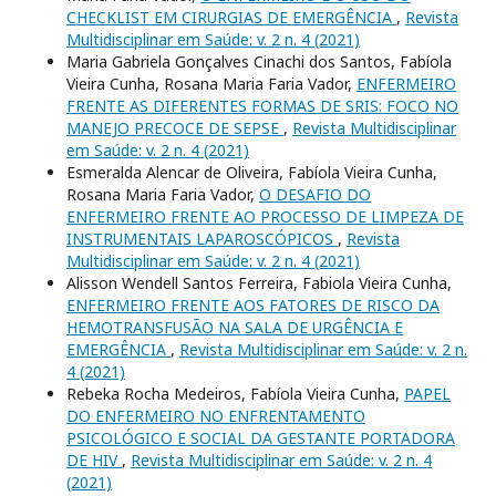
CHECKLIST EM CIRURGIAS DE EMERGÊNCIA
,
Revista
Multidisciplinar em Saúde: v. 2 n. 4 (2021)
Maria Gabriela Gonçalves Cinachi dos Santos, Fabíola
Vieira Cunha, Rosana Maria Faria Vador,
ENFERMEIRO
FRENTE AS DIFERENTES FORMAS DE SRIS: FOCO NO
MANEJO PRECOCE DE SEPSE
,
Revista Multidisciplinar
em Saúde: v. 2 n. 4 (2021)
Esmeralda Alencar de Oliveira, Fabíola Vieira Cunha,
Rosana Maria Faria Vador,
O DESAFIO DO
ENFERMEIRO FRENTE AO PROCESSO DE LIMPEZA DE
INSTRUMENTAIS LAPAROSCÓPICOS
,
Revista
Multidisciplinar em Saúde: v. 2 n. 4 (2021)
Alisson Wendell Santos Ferreira, Fabiola Vieira Cunha,
ENFERMEIRO FRENTE AOS FATORES DE RISCO DA
HEMOTRANSFUSÃO NA SALA DE URGÊNCIA E
EMERGÊNCIA
,
Revista Multidisciplinar em Saúde: v. 2 n.
4 (2021)
Rebeka Rocha Medeiros, Fabíola Vieira Cunha,
PAPEL
DO ENFERMEIRO NO ENFRENTAMENTO
PSICOLÓGICO E SOCIAL DA GESTANTE PORTADORA
DE HIV
,
Revista Multidisciplinar em Saúde: v. 2 n. 4
(2021)